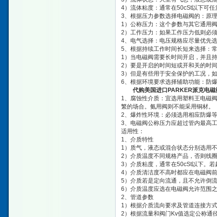
4）流体粘度：通常在50cSt以下
3、根据压力参数选择电磁阀的：原
1）公称压力：这个参数与其它通用
2）工作压力：如果工作压力低则必须
4、电气选择：电压规格应尽量优先选用
5、根据持续工作时间长短来选择：
1）当电磁阀需要长时间开启，并且持
2）要是开启的时间短或开和关的时
3）但是有些用于安全保护的工况，
6、根据环境要求选择辅助功能：防
代购美国进口PARKER派克电磁
1、腐蚀性介质：宜选用塑料王电磁
繁的场合。氨用阀则不能采用铜材。
2、爆炸性环境：必须选用相应防爆
3、电磁阀公称压力应超过管内最高
适用性：
1、介质特性
1）质气，液态或混合状态分别选用
2）介质温度不同规格产品，否则线
3）介质粘度，通常在50cSt以下。
4）介质清洁度不高时都应在电磁阀
5）介质若是定向流通，且不允许倒
6）介质温度应选在电磁阀允许范围
2、管道参数
1）根据介质流向要求及管道连接方
2）根据流量和阀门Kv值选定公称通