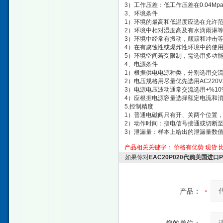
3）工作压差：低工作压差在0.04
3、环境条件
1）环境的最高和低温度应选在允许
2）环境中相对湿度高及有水滴雨淋
3）环境中经常有振动，颠簸和冲击
4）在有腐蚀性或爆炸性环境中的使
5）环境空间若受限制，需选用多功
4、电源条件
1）根据供电电源种类，分别选用交
2）电压规格用尽量优先选用AC220V.
3）电源电压波动通常交流选用+%10
4）应根据电源容量选择额定电流和
5.控制精度
1）普通电磁阀只有开、关两个位置
2）动作时间：指电信号接通或切断
3）泄漏量：样本上给出的泄漏量数
产品相关关键字：
价格有优势
现货
如果你对
EAC20P020代购美国进口
产品：