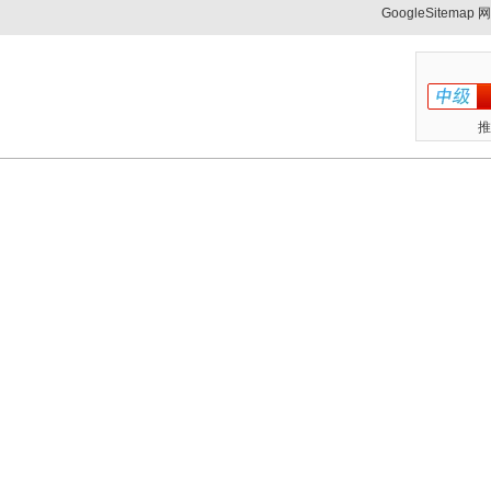
GoogleSitemap
网
推