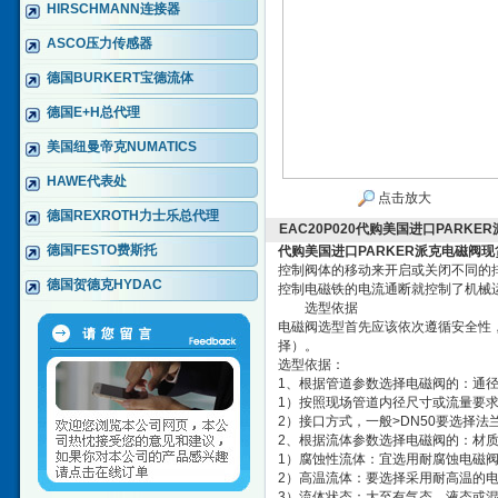
HIRSCHMANN连接器
ASCO压力传感器
德国BURKERT宝德流体
德国E+H总代理
美国纽曼帝克NUMATICS
HAWE代表处
点击放大
德国REXROTH力士乐总代理
EAC20P020代购美国进口PARK
德国FESTO费斯托
代购美国进口PARKER派克电磁阀现
控制阀体的移动来开启或关闭不同的
德国贺德克HYDAC
控制电磁铁的电流通断就控制了机械
选型依据
电磁阀选型首先应该依次遵循安全性
择）。
选型依据：
1、根据管道参数选择电磁阀的：通径
1）按照现场管道内径尺寸或流量要求
2）接口方式，一般>DN50要选择法
2、根据流体参数选择电磁阀的：材
1）腐蚀性流体：宜选用耐腐蚀电磁
2）高温流体：要选择采用耐高温的
3）流体状态：大至有气态，液态或混