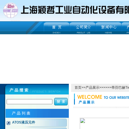
首页
>>
产品展示
>>>>>>蒂芬巴赫T
ATOS液压元件