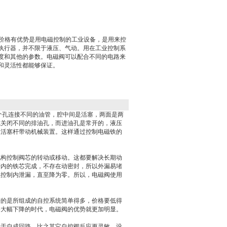
电磁阀价格有优势是用电磁控制的工业设备，是用来控
执行器，并不限于液压、气动。用在工业控制系
度和其他的参数。电磁阀可以配合不同的电路来
和灵活性都能够保证。
个孔连接不同的油管，腔中间是活塞，两面是两
或关闭不同的排油孔，而进油孔是常开的，液压
，活塞杆带动机械装置。这样通过控制电磁铁的
机构控制阀芯的转动或移动。这都要解决长期动
管内的铁芯完成，不存在动密封，所以外漏易堵
易控制内泄漏，直至降为零。所以，电磁阀使用
著的是所组成的自控系统简单得多，价格要低得
格大幅下降的时代，电磁阀的优势就更加明显。
由于自成回路，比之其它自控阀反应更灵敏。设