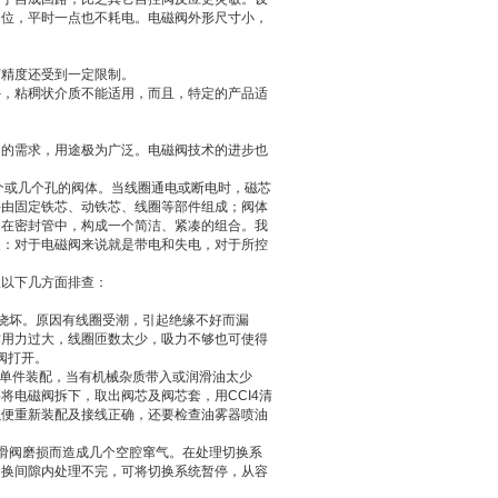
阀位，平时一点也不耗电。电磁阀外形尺寸小，
节精度还受到一定限制。
外，粘稠状介质不能适用，而且，特定的产品适
同的需求，用途极为广泛。电磁阀技术的进步也
个或几个孔的阀体。当线圈通电或断电时，磁芯
件由固定铁芯、动铁芯、线圈等部件组成；阀体
闭在密封管中，构成一个简洁、紧凑的组合。我
义：对于电磁阀来说就是带电和失电，对于所控
从以下几方面排查：
烧坏。原因有线圈受潮，引起绝缘不好而漏
作用力过大，线圈匝数太少，吸力不够也可使得
阀打开。
是单件装配，当有机械杂质带入或润滑油太少
电磁阀拆下，取出阀芯及阀芯套，用CCI4清
以便重新装配及接线正确，还要检查油雾器喷油
滑阀磨损而造成几个空腔窜气。在处理切换系
切换间隙内处理不完，可将切换系统暂停，从容