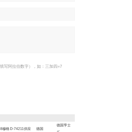
填写阿拉伯数字），如：三加四=7
德国亨士
18穆格
D-74211供应
德国