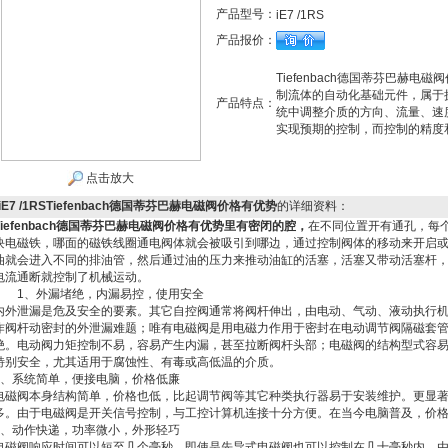
产品型号：
iE7 /1RS
产品报价：
Tiefenbach德国蒂芬巴赫
制流体的自动化基础元件，属于
产品特点：
统中调整介质的方向、流量、速
实现预期的控制，而控制的精度
点击放大
iE7 /1RSTiefenbach德国蒂芬巴赫电磁阀价格有优势
的详细资料：
Tiefenbach德国蒂芬巴赫电磁阀价格有优势
里有密闭的腔，
在不同位置开有通孔，每
块电磁铁，哪面的磁铁线圈通电阀体就会被吸引到哪边，通过控制阀体的移动来开启
油就会进入不同的排油管，然后通过油的压力来推动油缸的活塞，活塞又带动活塞杆
电流通断就控制了机械运动。
1、外漏堵绝，内漏易控，使用安全
内外泄漏是危及安全的要素。其它自控阀通常将阀杆伸出，由电动、气动、液动执行
作阀杆动密封的外泄漏难题；唯有电磁阀是用电磁力作用于密封在电动调节阀隔磁套
绝。电动阀力矩控制不易，容易产生内漏，甚至拉断阀杆头部；电磁阀的结构型式容
特别安全，尤其适用于腐蚀性、有毒或高低温的介质。
2、系统简单，便接电脑，价格低廉
电磁阀本身结构简单，价格也低，比起调节阀等其它种类执行器易于安装维护。更显
多。由于电磁阀是开关信号控制，与工控计算机连接十分方便。在当今电脑普及，价
3、动作快递，功率微小，外形轻巧
电磁阀响应时间可以短至几个毫秒，即使是先导式电磁阀也可以控制在几十毫秒内。