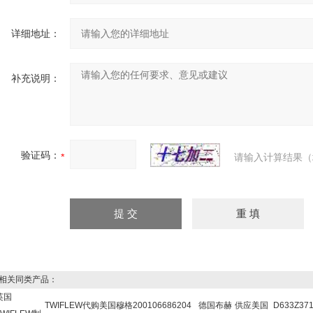
详细地址：
补充说明：
验证码：
请输入计算结果（
关同类产品：
英国
TWIFLEW
代购美国穆格
200106686204
德国布赫
供应美国
D633Z37