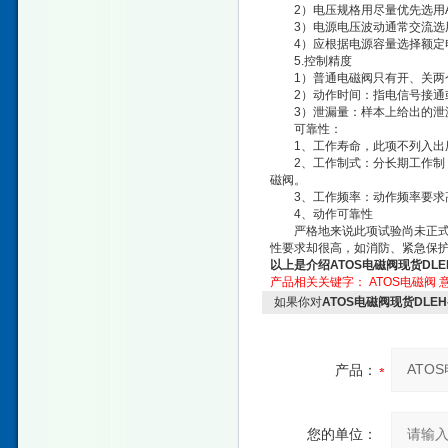
2）电压规格用尽量优先选用AC2
3）电源电压波动通常交流选用+%
4）应根据电源容量选择额定电
5.控制精度
1）普通电磁阀只有开、关两个
2）动作时间：指电信号接通或
3）泄漏量：样本上给出的泄
可靠性：
1、工作寿命，此项不列入出厂
2、工作制式：分长期工作制，
磁阀。
3、工作频率：动作频率要求高
4、动作可靠性
严格地来说此项试验尚未正式列
性要求却很高，如消防、紧急保护
以上是介绍
ATOS电磁阀现货DLEH-
产品相关关键字：
ATOS电磁阀
如果你对
ATOS电磁阀现货DLEH-3
产品：
您的单位：