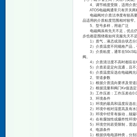
4、调节精度受限，适用介质
ATOS电磁阀通常只有开关两
电磁阀对介质洁净度有较高要求
品适用的介质粘度范围相对较窄
5、型号多样，用途广泛
电磁阀虽有先天不足，优点仍十
步也都是围绕着如何克服先天不足
1）质气，液态或混合状态分
2）介质温度不同规格产品，否
3）介质粘度，通常在50cSt以
阀。
4）介质清洁度不高时都应在电
5）介质若是定向流通，且不
6）介质温度应选在电磁阀允
2、管道参数
1）根据介质流向要求及管道连
2）根据流量和阀门Kv值选定
3）工作压差：工作压差在0.0
3、环境条件
1）环境的最高和温度应选在
2）环境中相对湿度高及有水滴
3）环境中经常有振动，颠簸和
4）在有腐蚀性或爆炸性环境中
5）环境空间若受限制，需选用
4、电源条件
1）根据供电电源种类，分别选