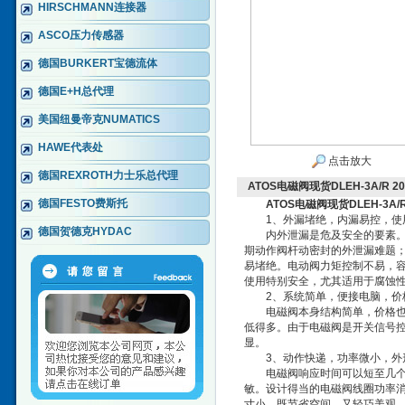
HIRSCHMANN连接器
ASCO压力传感器
德国BURKERT宝德流体
德国E+H总代理
美国纽曼帝克NUMATICS
HAWE代表处
点击放大
德国REXROTH力士乐总代理
ATOS电磁阀现货DLEH-3A/R 20
德国FESTO费斯托
ATOS电磁阀现货DLEH-3A/R
1、外漏堵绝，内漏易控，使
德国贺德克HYDAC
内外泄漏是危及安全的要素。其
期动作阀杆动密封的外泄漏难题
易堵绝。电动阀力矩控制不易，
使用特别安全，尤其适用于腐蚀
2、系统简单，便接电脑，价
电磁阀本身结构简单，价格也低
低得多。由于电磁阀是开关信号
显。
3、动作快递，功率微小，外
电磁阀响应时间可以短至几个毫
敏。设计得当的电磁阀线圈功率
寸小，既节省空间，又轻巧美观