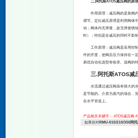
二.阿托斯ATOS减压阀的原
作用原理：减压阀的是靠阀
调节。定比减压原理是利用阀体
动；阀体内无弹簧，故无弹簧锈
时）；特别是在减压的同时不影
工作原理：减压阀是采用控
件的开度，使阀后压力保持在一
易优自动化选型有收录。该阀的
三.阿托斯ATOS减
水流通过减压阀虽有很大的
是节能的。介质为蒸汽的场合，
在水平管道上。
产品相关关键字：
ATOS减压阀
如果你对
RMU-010/210/35