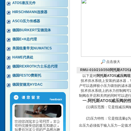
ATOS液压元件
HIRSCHMANN连接器
ASCO压力传感器
德国BURKERT宝德流体
德国E+H总代理
美国纽曼帝克NUMATICS
HAWE代表处
点击放大
德国REXROTH力士乐总代理
RMU-010/210/350阿托斯AT
德国FESTO费斯托
以下是对
阿托斯ATOS减压阀
现
技术供水系统上安装的滤水器，
德国贺德克HYDAC
户可以选择较小压力级别的滤水
技术供水系统上的水力控制阀可
制阀在开启和关闭的同时可以进
一
.阿托斯ATOS减压阀的
(1)调压范围：它是指减压
(2)压力特性：它是指流量
出压力必须低于输入压力—定值