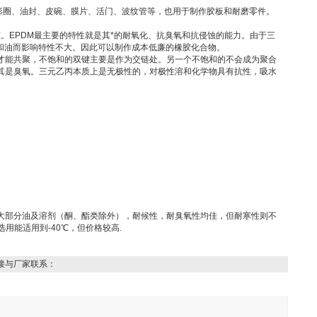
形圈、油封、皮碗、膜片、活门、波纹管等，也用于制作胶板和耐磨零件。
吨。EPDM最主要的特性就是其*的耐氧化、抗臭氧和抗侵蚀的能力。由于三
和油而影响特性不大。因此可以制作成本低廉的橡胶化合物。
才能共聚，不饱和的双键主要是作为交链处。另一个不饱和的不会成为聚合
其是臭氧。三元乙丙本质上是无极性的，对极性溶和化学物具有抗性，吸水
大部分油及溶剂（酮、酯类除外），耐候性，耐臭氧性均佳，但耐寒性则不
用能适用到-40℃，但价格较高.
接与厂家联系：