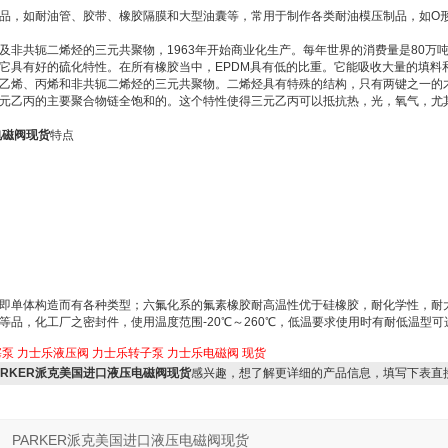
品，如耐油管、胶带、橡胶隔膜和大型油囊等，常用于制作各类耐油模压制品，如O
及非共轭二烯烃的三元共聚物，1963年开始商业化生产。每年世界的消费量是80万
它具有好的硫化特性。在所有橡胶当中，EPDM具有低的比重。它能吸收大量的填料
乙烯、丙烯和非共轭二烯烃的三元共聚物。二烯烃具有特殊的结构，只有两键之一的
元乙丙的主要聚合物链全饱和的。这个特性使得三元乙丙可以抵抗热，光，氧气，尤
电磁阀现货
特点
即单体构造而有各种类型；六氟化系的氟素橡胶耐高温性优于硅橡胶，耐化学性，耐
品，化工厂之密封件，使用温度范围-20℃～260℃，低温要求使用时有耐低温型可选
塞泵
力士乐液压阀
力士乐转子泵
力士乐电磁阀
现货
010PARKER派克美国进口液压电磁阀现货
感兴趣，想了解更详细的产品信息，填写下表直