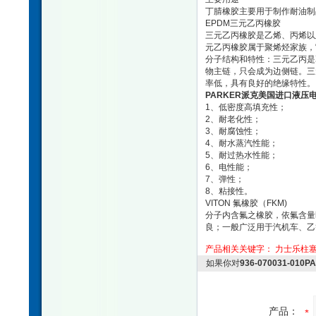
丁腈橡胶主要用于制作耐油制
EPDM三元乙丙橡胶
三元乙丙橡胶是乙烯、丙烯以
元乙丙橡胶属于聚烯烃家族，
分子结构和特性：三元乙丙是
物主链，只会成为边侧链。三
率低，具有良好的绝缘特性。
PARKER派克美国进口液压
1、低密度高填充性；
2、耐老化性；
3、耐腐蚀性；
4、耐水蒸汽性能；
5、耐过热水性能；
6、电性能；
7、弹性；
8、粘接性。
VITON 氟橡胶（FKM)
分子内含氟之橡胶，依氟含量
良；一般广泛用于汽机车、乙等
产品相关关键字：
力士乐柱
如果你对
936-070031-
产品：