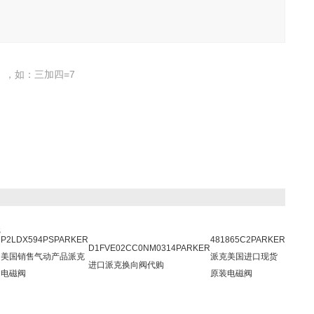
，如：三加四=7
S
P2LDX594PSPARKER
481865C2PARKER
D1FVE02CC0NM0314PARKER
美国销售气动产品派克
派克美国进口现货
进口派克换向阀代购
电磁阀
原装电磁阀