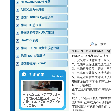
HIRSCHMANN连接器
ASCO压力传感器
德国BURKERT宝德流体
德国E+H总代理
美国纽曼帝克NUMATICS
HAWE代表处
点击放大
德国REXROTH力士乐总代理
936-070031-010PAR
德国FESTO费斯托
PARKER派克美国进口液压
1、安装时应注意阀体上箭头
德国贺德克HYDAC
2、电磁阀应保证在电源电压为
3、电磁阀安装后，管道中不
4、电磁阀安装前应底清洗管
5、当电磁阀发生故障或清洗
电磁阀的密封材料目前有三种
NBR 丁晴橡胶
由丁二烯和丙烯腈经乳液聚合
低。
此外，它还具有良好的耐水性
复印等行业中成为不可少的弹
丁腈橡胶具有优良的耐油性，
主要用途