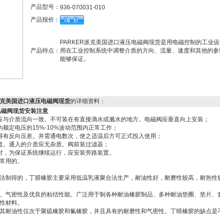
产品型号：
936-070031-010
产品报价：
PARKER派克美国进口液压电磁阀现货是用电磁控制的工业
产品特点：
用在工业控制系统中调整介质的方向、流量、速度和其他的参
能够保证。
KER派克美国进口液压电磁阀现货
的详细资料：
电磁阀现货
安装注意
应与介质流向一致。不可装在有直接滴水或溅水的地方。电磁阀应垂直向上安装；
额定电压的15%-10%波动范围内正常工作；
得有反向压差。并需通电数次，使之适温后方可正式投入使用；
道。通入的介质应无杂质。阀前装过滤器；
时，为保证系统继续运行，应安装旁路装置。
常用的。
法制得的，丁腈橡胶主要采用低温乳液聚合法生产，耐油性好，耐磨性较高，耐热性
、气密性及优良的粘结性能。广泛用于制各种耐油橡胶制品、多种耐油垫圈、垫片、
性材料。
其耐油性仅次于聚硫橡胶和氟橡胶，并且具有的耐磨性和气密性。丁晴橡胶的缺点是