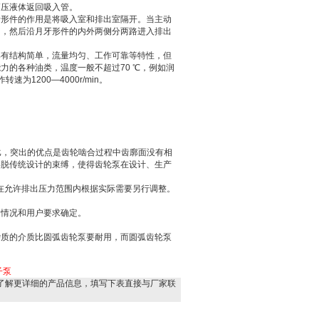
高压液体返回吸入管。
牙形件的作用是将吸入室和排出室隔开。当主动
间，然后沿月牙形件的内外两侧分两路进入排出
具有结构简单，流量均匀、工作可靠等特性，但
的各种油类，温度一般不超过70 ℃，例如润
速为1200—4000r/min。
比，突出的优点是齿轮啮合过程中齿廓面没有相
摆脱传统设计的束缚，使得齿轮泵在设计、生产
可在允许排出压力范围内根据实际需要另行调整。
用情况和用户要求确定。
杂质的介质比圆弧齿轮泵要耐用，而圆弧齿轮泵
子泵
了解更详细的产品信息，填写下表直接与厂家联