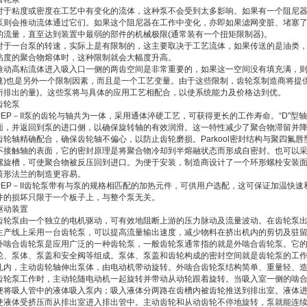
对于粘度或密度在工艺中有变化的流体，这种泵不会受到太多影响。如果有一个阻尼
泵则会推动流体通过它们。如果这个阻尼器在工作中变化，亦即如果滤网变脏、堵塞
的流量，直至达到装置中最弱的部件的机械极限(通常装有一个扭矩限制器)。
对于一台泵的转速，实际上是有限制的，这主要取决于工艺流体，如果传送的是油类
粘度的聚合物熔体时，这种限制就会大幅度升高。
推动高粘流体进入吸入口一侧的两齿空间是非常重要的，如果这一空间没有填充满，则泵
速)也是另外一个限制因素，而且是一个工艺变量。由于这些限制，齿轮泵制造商将提
所排出的量)。这些泵将与具体的应用工艺相配合，以使系统能力及价格达到优。
齿轮泵
PEP－II泵的齿轮与轴共为一体，采用通体淬硬工艺，可获得更长的工作寿命。“D"
面，并返回到泵的进口侧，以确保旋转轴的有效润滑。这一特性减少了聚合物滞留并降
齿轮轴精确配合，确保齿轮轴不偏心，以防止齿轮磨损。Parkool密封结构与聚四氟
不接触轴的表面，它的密封原理是将聚合物冷却到半熔融状态而形成自密封。也可以采用R
螺旋槽，可使聚合物被反压回到进口。为便于安装，制造商设计了一个环形螺栓安装
筒形法兰的制造更容易。
PEP－II齿轮泵带有与泵的规格相匹配的加热元件，可供用户选配，这可保证加温快
件的损坏只限于一个板子上，与整个泵无关。
驱动装置
齿轮泵由一个独立的电机驱动，可有效地阻断上游的压力脉动及流量波动。在齿轮泵出
生产线上采用一台齿轮泵，可以提高流量输出速度，减少物料在挤出机内的剪切及驻
外啮合齿轮泵是应用广泛的一种齿轮泵，一般齿轮泵通常指的就是外啮合齿轮泵。它的
轮、泵体、泵盖和安全阀等组成。泵体、泵盖和齿轮构成的密封空间就是齿轮泵的工
孔内，主动齿轮轴伸出泵体，由电动机带动旋转。外啮合齿轮泵结构简单、重量轻、
齿轮泵工作时，主动轮随电动机一起旋转并带动从动轮跟着旋转。当吸入室一侧的啮
便将吸人管中的液体吸入泵内；吸入液体分两路在齿槽内被齿轮推送到排出室。液体
使液体受挤压而从排出室进入排出管中。主动齿轮和从动齿轮不停地旋转，泵就能连