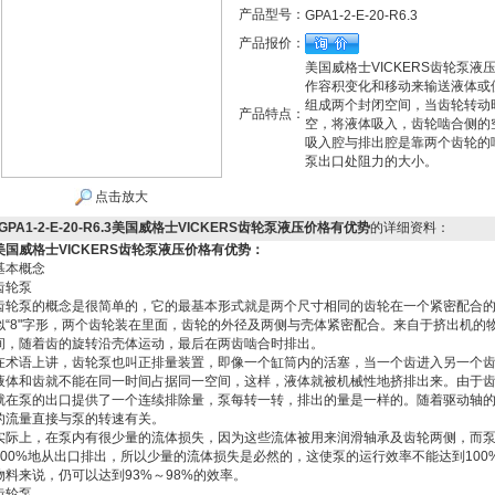
产品型号：
GPA1-2-E-20-R6.3
产品报价：
美国威格士VICKERS齿轮泵
作容积变化和移动来输送液体或
组成两个封闭空间，当齿轮转动
产品特点：
空，将液体吸入，齿轮啮合侧的
吸入腔与排出腔是靠两个齿轮的
泵出口处阻力的大小。
点击放大
GPA1-2-E-20-R6.3美国威格士VICKERS齿轮泵液压价格有优势
的详细资料：
美国威格士VICKERS齿轮泵液压价格有优势
：
基本概念
齿轮泵
齿轮泵的概念是很简单的，它的最基本形式就是两个尺寸相同的齿轮在一个紧密配合
似“8"字形，两个齿轮装在里面，齿轮的外径及两侧与壳体紧密配合。来自于挤出机的
间，随着齿的旋转沿壳体运动，最后在两齿啮合时排出。
在术语上讲，齿轮泵也叫正排量装置，即像一个缸筒内的活塞，当一个齿进入另一个
液体和齿就不能在同一时间占据同一空间，这样，液体就被机械性地挤排出来。由于
就在泵的出口提供了一个连续排除量，泵每转一转，排出的量是一样的。随着驱动轴
的流量直接与泵的转速有关。
实际上，在泵内有很少量的流体损失，因为这些流体被用来润滑轴承及齿轮两侧，而
100%地从出口排出，所以少量的流体损失是必然的，这使泵的运行效率不能达到10
物料来说，仍可以达到93%～98%的效率。
齿轮泵