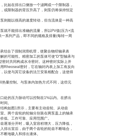
器，比如在排出口侧放一个滤网或一个限制器，
了，或限制器的背压升高了，则泵仍将保持恒定
，泵则能以很高的速度转动，但当流体是一种高
就不能排出准确的流量，所以PV值(压力×流
供一系列产品，即不同的规格及排量(每转一周
型轴承结合了强制润滑机理，使聚合物经轴承表
解的可能性。精密加工的泵体可使“D"型轴承与
唇型密封共同构成水冷密封。这种密封实际上并
heoseal密封，它在轴封内表上加工有反向
面，以使与其它设备的法兰安装相配合，这使得
速和热量控制。与泵体内加热方式不同，这些元
口处的压力脉动可以控制在1%以内。在挤出
留时间。
结构如图1所示，主要有主动齿轮、从动齿
作室。两个齿轮的轮轴分别装在两泵盖上的轴承
造价低、工作可靠、应用范围广。
合齿逐渐分开时，吸入室容积增大，压力降低，
进入排出室后，由于两个齿轮的轮齿不断啮合，
续不断地吸入和排出液体。