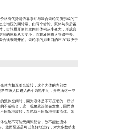
液压价格有优势是依靠泵缸与啮合齿轮间所形成的工
使之增压的回转泵。由两个齿轮、泵体与前后盖
时，齿轮脱开侧的空间的体积从小变大，形成真
空间的体积从大变小，而将液体挤入管路中去。
啮合线来隔开的。齿轮泵的排出口的压力*取决于
的壳体内相互啮合旋转，这个壳体的内部类
物料在吸入口进入两个齿轮中间，并充满这一空
齿的流体空间时，因为液体是不可压缩的，所以
齿的不断啮合，这一现象就连续在发生，因而也
的不间断地旋转，泵也就不间断地排出流体。泵
泵体也绝不可能无间隙配合，故不能使流体
0%。然而泵还是可以良好地运行，对大多数挤出