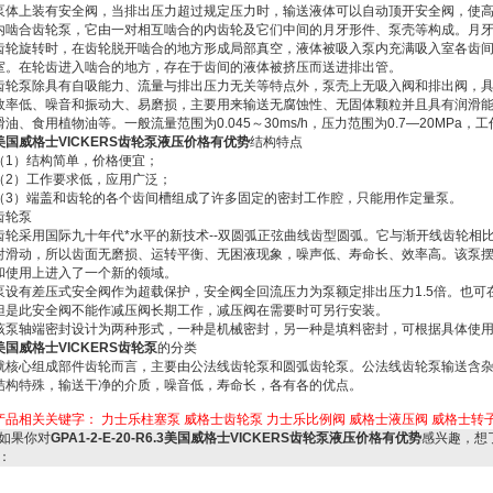
泵体上装有安全阀，当排出压力超过规定压力时，输送液体可以自动顶开安全阀，使
内啮合齿轮泵，它由一对相互啮合的内齿轮及它们中间的月牙形件、泵壳等构成。月
齿轮旋转时，在齿轮脱开啮合的地方形成局部真空，液体被吸入泵内充满吸入室各齿
室。在轮齿进入啮合的地方，存在于齿间的液体被挤压而送进排出管。
齿轮泵除具有自吸能力、流量与排出压力无关等特点外，泵壳上无吸入阀和排出阀，
效率低、噪音和振动大、易磨损，主要用来输送无腐蚀性、无固体颗粒并且具有润滑能力
滑油、食用植物油等。一般流量范围为0.045～30ms/h，压力范围为0.7—20MPa，工作转
美国威格士VICKERS齿轮泵液压价格有优势
结构特点
（1）结构简单，价格便宜；
（2）工作要求低，应用广泛；
（3）端盖和齿轮的各个齿间槽组成了许多固定的密封工作腔，只能用作定量泵。
齿轮泵
齿轮采用国际九十年代*水平的新技术--双圆弧正弦曲线齿型圆弧。它与渐开线齿轮相
对滑动，所以齿面无磨损、运转平衡、无困液现象，噪声低、寿命长、效率高。该泵
和使用上进入了一个新的领域。
泵设有差压式安全阀作为超载保护，安全阀全回流压力为泵额定排出压力1.5倍。也
但是此安全阀不能作减压阀长期工作，减压阀在需要时可另行安装。
该泵轴端密封设计为两种形式，一种是机械密封，另一种是填料密封，可根据具体使
美国威格士VICKERS齿轮泵
的分类
就核心组成部件齿轮而言，主要由公法线齿轮泵和圆弧齿轮泵。公法线齿轮泵输送含
结构特殊，输送干净的介质，噪音低，寿命长，各有各的优点。
产品相关关键字：
力士乐柱塞泵
威格士齿轮泵
力士乐比例阀
威格士液压阀
威格士转
如果你对
GPA1-2-E-20-R6.3美国威格士VICKERS齿轮泵液压价格有优势
感兴趣，想
：