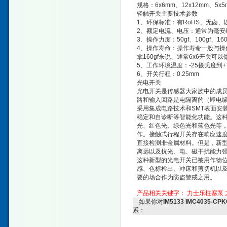
规格：6x6mm、12x12mm、5x5
轻触开关主要技术参数
1、环保标准：有RoHS、无卤
2、额定电流、电压：通常为毫安级，
3、操作力度：50gf、100gf、160g
4、操作寿命：操作寿命一般与操
拿160gf来说、通常6x6开关可以
5、工作环境温度：-25摄氏度到+
6、开关行程：0.25mm
光电开关
光电开关是传感器大家族中的成
路和输入回路是电隔离的（即电
采用集成电路技术和SMT表面安
稳定和自诊断等智能化功能。这
光、红色光、绿色光和蓝色光等
作。接触式行程开关存在响应速
直接检测非金属材料。但是，新
离远以及抗光、电、磁干扰能力
这种新型的光电开关已被用作物
感、色标检出、冲床和剪切机以
要的场合作为防盗警戒之用。
产品相关关键字：
力士乐柱塞泵
如果你对
IM5133 IMC4035-
系：