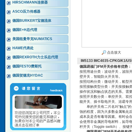
HIRSCHMANN连接器
ASCO压力传感器
德国BURKERT宝德流体
德国E+H总代理
美国纽曼帝克NUMATICS
HAWE代表处
点击放大
德国REXROTH力士乐总代理
IM5133 IMC4035-CPKG/
德国FESTO费斯托
德国易福门IFM开关价格有优势
：
按照用途分类：波动开关，波段
德国贺德克HYDAC
壁开关，智能防火开关等。
按照结构分类：微动开关，船型
按照接触类型分类：开关按接触类
操作状况和触点状态的关系。需
按照开关数分类：单控开关、双
能开关、插卡取电开关、浴霸专
单的开关有二片名叫“触点"的
蚀的程度，因为大多数金属氧化
成本及是否有毒等因素。有时会
会使用非金属的导电材料，如导
杆开关（Toggle switch）
德国易福门IFM开关价格有优