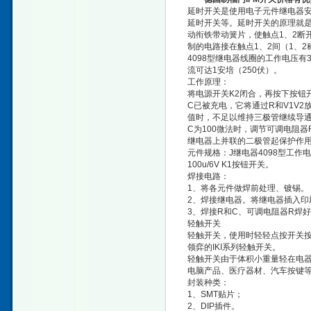
延时开关是使用电子元件继电器
延时开关等。延时开关的原理就是
动衔铁带动簧片，使触点1、2断
制的电路接在触点1、2间（1、
4098型继电器线圈的工作电压有
流可达1安培（250伏）。
工作原理：
将电源开关K2闭合，再按下按钮
C已被充电，它将通过R和V1V
值时，不足以维持三极管继续导通
C为100微法时，调节可调电阻器
继电器上并联的二极管起保护作
元件规格：J继电器4098型工作电压6
100u/6V K1按钮开关。
焊接电路：
1、将各元件做焊前处理、镀锡。
2、焊接继电器。将继电器插入印
3、焊接R和C、可调电阻器R焊
轻触开关
轻触开关，使用时轻轻点按开关
领弈的IKI系列轻触开关。
轻触开关由于体积小重量轻在电器
电脑产品、医疗器材、汽车按键
封装种类：
1、SMT贴片；
2、DIP插件。