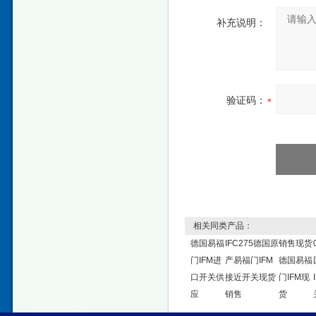
补充说明：
验证码：
相关同类产品：
德国易福
IFC275德国原
销售现货
门IFM进
产易福门IFM
德国易福
口开关供
接近开关现货
门IFM现
应
销售
货