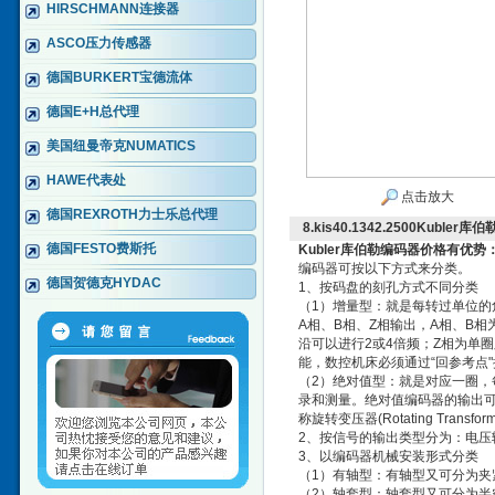
HIRSCHMANN连接器
ASCO压力传感器
德国BURKERT宝德流体
德国E+H总代理
美国纽曼帝克NUMATICS
HAWE代表处
点击放大
德国REXROTH力士乐总代理
8.kis40.1342.2500Kubl
德国FESTO费斯托
Kubler库伯勒编码器价格有优势
编码器可按以下方式来分类。
德国贺德克HYDAC
1、按码盘的刻孔方式不同分类
（1）增量型：就是每转过单位的
A相、B相、Z相输出，A相、B
沿可以进行2或4倍频；Z相为单
能，数控机床必须通过“回参考点
（2）绝对值型：就是对应一圈
录和测量。绝对值编码器的输出可
称旋转变压器(Rotating Transfo
2、按信号的输出类型分为：电压
3、以编码器机械安装形式分类
（1）有轴型：有轴型又可分为
（2）轴套型：轴套型又可分为半