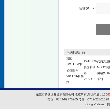
验证码：
相关同类产品：
英国
TWIFLEW
代购美国
TWIFLEW制
英国制动
MOOG伺
动器型号
器
阀销售D6
VKSD96价格
VKSD96
系列
好
东莞市腾达设备贸易有限公司 版权所有 总访问量：
1106
电话：0769-89770965 传真：0769-223010
GoogleSitemap
网