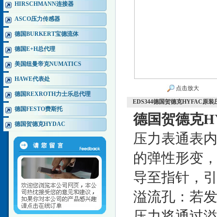
HIRSCHMANN连接器
ASCO压力传感器
德国BURKERT宝德流体
德国E+H总代理
美国纽曼帝克NUMATICS
HAWE代表处
点击放大
德国REXROTH力士乐总代理
EDS344德国贺德克HYFAC原
德国FESTO费斯托
德国贺德克H
德国贺德克HYDAC
压力表通表
的弹性形变
导至指针，
溢流孔：若
压力将通过