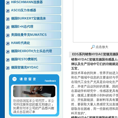
HIRSCHMANN连接器
ASCO压力传感器
德国BURKERT宝德流体
德国E+H总代理
美国纽曼帝克NUMATICS
HAWE代表处
点击放大
德国REXROTH力士乐总代理
EDS系列销售HYDAC贺德克德
德国FESTO费斯托
销售HYDAC贺德克德国传感器
人
律以及生产活动中它们的功能就
德国贺德克HYDAC
五官。
新技术革命的到来，世界开始进
和生产领域中信息的主要途径与
在现代工业生产尤其是自动化生
态，并使产品达到好的质量。因
在基础学科研究中，传感器更具
宙，微观上要观察小到fm的粒子
识、开拓新能源、新材料等具有
然，要获取大量人类感官无法直
获取存在困难，而一些新机理和
科开发的*。
销售HYDAC贺德克德国传感器
早