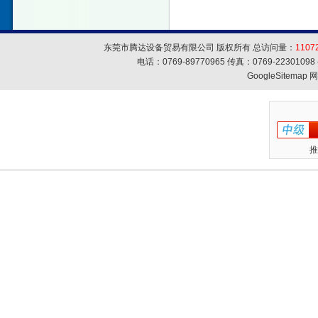
东莞市腾达设备贸易有限公司 版权所有 总访问量：
1107
电话：0769-89770965 传真：0769-223010
GoogleSitemap
网
推