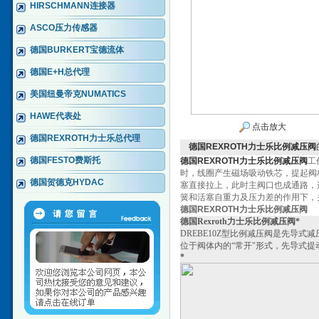
HIRSCHMANN连接器
ASCO压力传感器
德国BURKERT宝德流体
德国E+H总代理
美国纽曼帝克NUMATICS
HAWE代表处
点击放大
德国REXROTH力士乐总代理
德国REXROTH力士乐比例减压阀
德国FESTO费斯托
德国REXROTH力士乐比例减压阀
工
时，线圈产生磁场吸动铁芯，提起阀
德国贺德克HYDAC
塞直接拉上，此时主阀口也成通路，
簧和活塞自重力及压力差的作用下，
德国REXROTH力士乐比例减压阀
德国Rexroth力士乐比例减压阀
*
DREBE10Z型比例减压阀是先导
位于阀体内的“常开"形式，先导式提
*