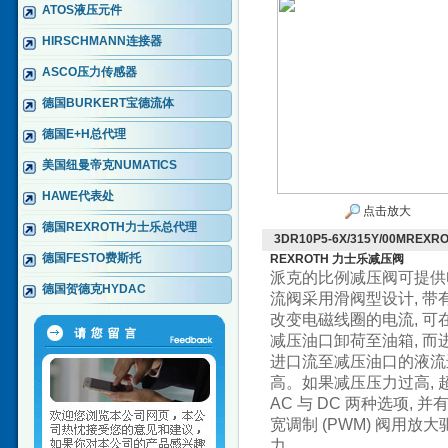
ATOS液压元件
HIRSCHMANN连接器
ASCO压力传感器
德国BURKERT宝德流体
德国E+H总代理
美国纽曼帝克NUMATICS
HAWE代表处
点击放大
德国REXROTH力士乐总代理
3DR10P5-6X/315Y/00MRE
德国FESTO费斯托
REXROTH 力士乐减压阀
派克的比例减压阀可提供
德国贺德克HYDAC
流阀采用滑阀型设计, 
改变电磁线圈的电流, 
减压油口卸荷至油箱, 而
进口流至减压油口的液流进
高。如果减压压力过高,
AC 与 DC 两种选项
宽调制 (PWM) 阀用
力。