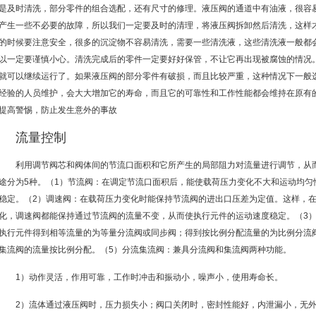
是及时清洗，部分零件的组合选配，还有尺寸的修理。液压阀的通道中有油液，很容
产生一些不必要的故障，所以我们一定要及时的清理，将液压阀拆卸然后清洗，这样
的时候要注意安全，很多的沉淀物不容易清洗，需要一些清洗液，这些清洗液一般都
以一定要谨慎小心。清洗完成后的零件一定要好好保管，不让它再出现被腐蚀的情况
就可以继续运行了。如果液压阀的部分零件有破损，而且比较严重，这种情况下一般
经验的人员维护，会大大增加它的寿命，而且它的可靠性和工作性能都会维持在原有
提高警惕，防止发生意外的事故
流量控制
利用调节阀芯和阀体间的节流口面积和它所产生的局部阻力对流量进行调节，从
途分为5种。（1）节流阀：在调定节流口面积后，能使载荷压力变化不大和运动均匀
稳定。（2）调速阀：在载荷压力变化时能保持节流阀的进出口压差为定值。这样，
化，调速阀都能保持通过节流阀的流量不变，从而使执行元件的运动速度稳定。（3
执行元件得到相等流量的为等量分流阀或同步阀；得到按比例分配流量的为比例分流
集流阀的流量按比例分配。（5）分流集流阀：兼具分流阀和集流阀两种功能。
1）动作灵活，作用可靠，工作时冲击和振动小，噪声小，使用寿命长。
2）流体通过液压阀时，压力损失小；阀口关闭时，密封性能好，内泄漏小，无