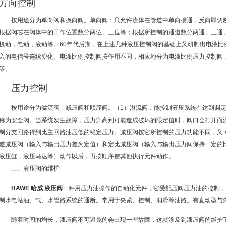
方向控制
按用途分为单向阀和换向阀。单向阀：只允许流体在管道中单向接通，反向即切
根据阀芯在阀体中的工作位置数分两位、三位等；根据所控制的通道数分两通、三通
机动，电动，液动等。60年代后期，在上述几种液压控制阀的基础上又研制出电液比
入的电信号连续变化。电液比例控制阀按作用不同，相应地分为电液比例压力控制阀
等。
压力控制
按用途分为溢流阀﹑减压阀和顺序阀。（1）溢流阀：能控制液压系统在达到调
称为安全阀。当系统发生故障，压力升高到可能造成破坏的限定值时，阀口会打开而
制分支回路得到比主回路油压低的稳定压力。减压阀按它所控制的压力功能不同，又
差减压阀（输入与输出压力差为定值）和定比减压阀（输入与输出压力间保持一定的
液压缸﹑液压马达等）动作以后，再按顺序使其他执行元件动作。
三、液压阀的维护
HAWE 哈威 液压阀
一种用压力油操作的自动化元件，它受配压阀压力油的控制，
制水电站油、气、水管路系统的通断。常用于夹紧、控制、润滑等油路。有直动型与
随着时间的增长，液压阀不可避免的会出现一些故障，这就涉及到液压阀的维护