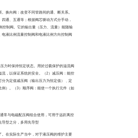
断。换向阀：改变不同管路间的通、断关系。
、四通、五通等；根据阀芯驱动方式分手动，
例控制阀。它的输出量（压力、流量）能随输
﹑电液比例流量控制阀和电液比例方向控制阀
定压力时保持恒定状态。用於过载保护的溢流阀
溢流，以保证系统的安全。（2）减压阀：能控
可分为定值减压阀（输出压力为恒定值）﹑定
比例）。（3）顺序阀：能使一个执行元件（如
通常与电磁配压阀组合使用，可用于远距离控
先导型之分，多用先导型
了。在实际生产当中，对于液压阀的维护主要