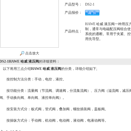
产品型号：
DS2-1
产品报价：
HAWE 哈威 液压阀一种用
制，通常与电磁配压阀组合使
产品特点：
系统的通断。常用于夹紧、控
用先导型。
点击放大
DS2-1HAWE 哈威 液压阀
的详细资料：
以下将用三点介绍
HAWE 哈威 液压阀
的分类，详细介绍如下;
按控制方法分类：手动，电控，液控。
按功能分类：流量阀（节流阀、调速阀，分流集流阀）、压力阀（溢流阀，减压
阀、手动换向阀、单向阀、液控单向阀）。
按安装方式分：板式阀，管式阀，叠加阀，螺纹插装阀，盖板阀。
按操纵方式分：手动阀，机动阀，电动阀，液动阀，电液动阀等。