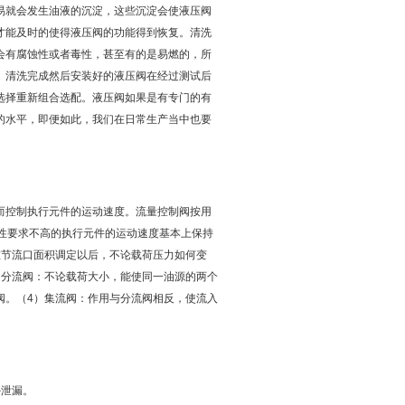
易就会发生油液的沉淀，这些沉淀会使液压阀
才能及时的使得液压阀的功能得到恢复。清洗
会有腐蚀性或者毒性，甚至有的是易燃的，所
。清洗完成然后安装好的液压阀在经过测试后
选择重新组合选配。液压阀如果是有专门的有
的水平，即便如此，我们在日常生产当中也要
而控制执行元件的运动速度。流量控制阀按用
性要求不高的执行元件的运动速度基本上保持
在节流口面积调定以后，不论载荷压力如何变
）分流阀：不论载荷大小，能使同一油源的两个
阀。（4）集流阀：作用与分流阀相反，使流入
外泄漏。