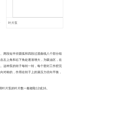
故
叶片泵
，
弧、两段短半径圆弧和四段过渡曲线八个部分组
积在左上角和右下角处逐渐增大，为吸油区，在
开。这种泵的转子每转一转，每个密封工作腔完
径向对称的，作用在转子上的液压力径向平衡，
叶片泵的叶片数一般都取12或16。