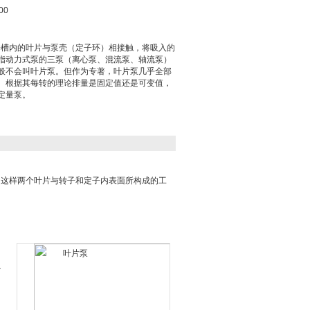
00
转子槽内的叶片与泵壳（定子环）相接触，将吸入的
指动力式泵的三泵（离心泵、混流泵、轴流泵）
般不会叫叶片泵。但作为专著，叶片泵几乎全部
。根据其每转的理论排量是固定值还是可变值，
定量泵。
。这样两个叶片与转子和定子内表面所构成的工
。
心