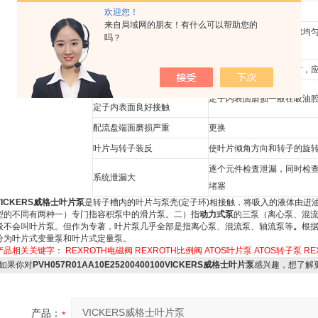
常见故障及其原因
排除方法
欢迎您！
来自局域网的朋友！有什么可以帮助您的
顶盖处螺丝松动，轴向间隙增
适当拧紧螺钉，保证间隙均匀
吗？
大，容积效率下降
4～0.07 mm)
个别叶片滑动不灵活
清洗。清洗后仍不灵活时，
定子内表面磨损，叶片不能与
定子内表面磨损一般在吸油
定子内表面良好接触
配流盘端面磨损严重
更换
叶片与转子装反
使叶片倾角方向和转子的旋
逐个元件检査泄漏，同时检
系统泄漏大
堵塞
VICKERS威格士叶片泵
是转子槽内的叶片与泵壳(定子环)相接触，将吸入的液体由进
型的不同有两种一）专门指
容积泵
中的
滑片泵
。二）指
动力式泵
的三泵（
离心泵
、
混
般不会叫叶片泵。但作为专著，叶片泵几乎全部是指离心泵、混流泵、轴流泵等
。
根
分为叶片式变量泵和叶片式定量泵
。
产品相关关键字：
REXROTH电磁阀
REXROTH比例阀
ATOS叶片泵
ATOS转子泵
RE
如果你对
PVH057R01AA10E25200400100VICKERS威格士叶片泵
感兴趣，想了解
产品：