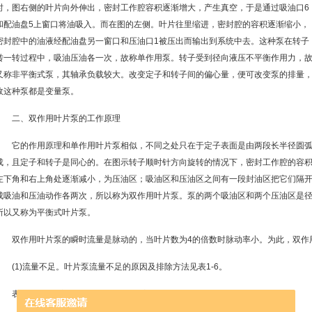
时，图右侧的叶片向外伸出，密封工作腔容积逐渐增大，产生真空，于是通过吸油口6
和配油盘5上窗口将油吸入。而在图的左侧。叶片往里缩进，密封腔的容积逐渐缩小，
密封腔中的油液经配油盘另一窗口和压油口1被压出而输出到系统中去。这种泵在转子
转一转过程中，吸油压油各一次，故称单作用泵。转子受到径向液压不平衡作用力，
又称非平衡式泵，其轴承负载较大。改变定子和转子间的偏心量，便可改变泵的排量
故这种泵都是变量泵。
二、双作用叶片泵的工作原理
它的作用原理和单作用叶片泵相似，不同之处只在于定子表面是由两段长半径圆
成，且定子和转子是同心的。在图示转子顺时针方向旋转的情况下，密封工作腔的容
左下角和右上角处逐渐减小，为压油区；吸油区和压油区之间有一段封油区把它们隔
成吸油和压油动作各两次，所以称为双作用叶片泵。泵的两个吸油区和两个压油区是
所以又称为平衡式叶片泵。
双作用叶片泵的瞬时流量是脉动的，当叶片数为4的倍数时脉动率小。为此，双作用
(1)流量不足。叶片泵流量不足的原因及排除方法见表1-6。
表1-6叶片泵流量不足的原因及排除方法