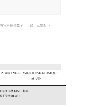
填写阿拉伯数字），如：三加四=7
-1A-20威格士VICKERS美国
美国VICKERS威格士
叶片泵*
楼14楼13A11 邮编：
93579@qq.com