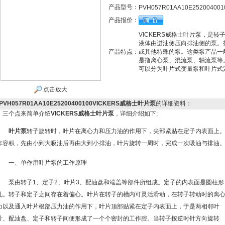
产品型号：
PVH057R01AA10E252004001
产品报价：
VICKERS威格士叶片泵，是
液体由进油侧压向排油侧的泵。
产品特点：
或其他特殊的泵。这类泵产品一
是指离心泵、混流泵、轴流泵等
可以分为叶片式变量泵和叶片式
点击放大
PVH057R01AA10E25200400100VICKERS威格士叶片泵
的详细资料：
三个点来简单介绍
VICKERS威格士叶片泵
，详细介绍如下;
叶片泵
转子旋转时，叶片在离心力和压力油的作用下，尖部紧贴在定子内表面上
作容积，先由小到大吸油后再由大到小排油，叶片旋转一周时，完成一次吸油与排油
一、单作用叶片泵的工作原理
泵由转子1、定子2、叶片3、配油盘和端盖等部件所组成。定子的内表面是圆柱形
孔。转子和定子之间存在着偏心。叶片在转子的槽内可灵活滑动，在转子转动时的离
力以及通入叶片根部压力油的作用下，叶片顶部贴紧在定子内表面上，于是两相邻叶
片、配油盘、定子和转子间便形成了一个个密封的工作腔。当转子按逆时针方向旋转