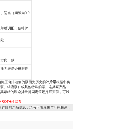
、适当（间隙为0.0
应单槽调配，使叶片
腔处
转方向一致
查压力表是否被脏物
油侧压向排油侧的泵
因为历史的
叶片泵
根据中类
流泵
、
轴流泵
）或其他特殊的
泵
。这类泵产品一
据其每转的理论排量是固定值还是可变值，可以
XROTH柱塞泵
更详细的产品信息，填写下表直接与厂家联系：