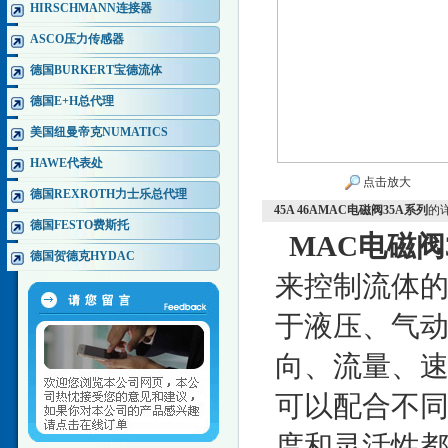
HIRSCHMANN连接器
ASCO压力传感器
德国BURKERT宝德流体
德国E+H总代理
美国纽曼帝克NUMATICS
HAWE代表处
点击放大
德国REXROTH力士乐总代理
45A 46AMAC电磁阀35A系列
的
德国FESTO费斯托
MAC电磁阀
德国贺德克HYDAC
来控制流体
于液压、气
向、流量、
可以配合不
度和灵活性