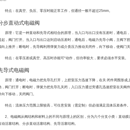
特点：在真空、负压、零压时能正常工作，但通径一般不超过25mm。
分步直动式电磁阀
原理：它是一种直动和先导式相结合的原理，当入口与出口没有压差时，通电后
提起，阀门打开。当入口与出口达到启动压差时，通电后，电磁力先导小阀，主阀下
阀向上推开；断电时，先导阀利用弹簧力或介质压力推动关闭件，向下移动，使阀门
特点：在零压差或真空、高压时亦能可*动作，但功率较大，要求必须水平安装。
先导式电磁阀
原理：通电时，电磁力把先导孔打开，上腔室压力迅速下降，在关 闭件周围形成
动，阀门打开；断电时，弹簧力把先导孔关闭，入口压力通过旁通孔迅速腔室在关阀
件向下移动，关闭阀门。
特点：流体压力范围上限较高，可任意安装（需定制）但必须满足流体压差条件
2、电磁阀从阀结构和材料上的不同与原理上的区别，分为六个分支小类：直动膜
直动活塞结构、分步直动活塞结构、先导活塞结构。