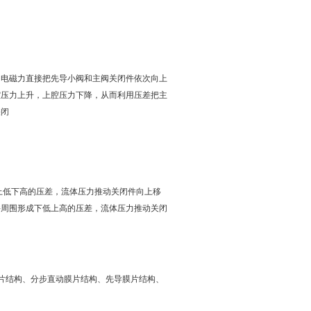
，电磁力直接把先导小阀和主阀关闭件依次向上
腔压力上升，上腔压力下降，从而利用压差把主
关闭
上低下高的压差，流体压力推动关闭件向上移
件周围形成下低上高的压差，流体压力推动关闭
。
片结构、分步直动膜片结构、先导膜片结构、