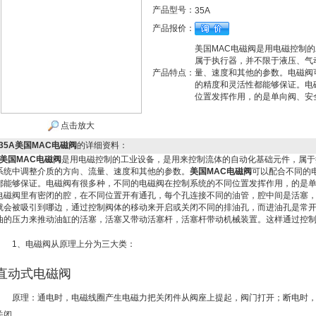
产品型号：
35A
产品报价：
美国MAC电磁阀是用电磁控制
属于执行器，并不限于液压、气
产品特点：
量、速度和其他的参数。电磁阀
的精度和灵活性都能够保证。电
位置发挥作用，的是单向阀、安
点击放大
35A美国MAC电磁阀
的详细资料：
美国MAC电磁阀
是用电磁控制的工业设备，是用来控制流体的自动化基础元件，属于
系统中调整介质的方向、流量、速度和其他的参数。
美国MAC电磁阀
可以配合不同的
都能够保证。电磁阀有很多种，不同的电磁阀在控制系统的不同位置发挥作用，的是
电磁阀里有密闭的腔，在不同位置开有通孔，每个孔连接不同的油管，腔中间是活塞
就会被吸引到哪边，通过控制阀体的移动来开启或关闭不同的排油孔，而进油孔是常
油的压力来推动油缸的
活塞
，活塞又带动活塞杆，活塞杆带动机械
装置
。这样通过控
1、电磁阀从原理上分为三大类：
直动式电磁阀
原理：通电时，电磁线圈产生电磁力把关闭件从阀座上提起，阀门打开；断电时
关闭。