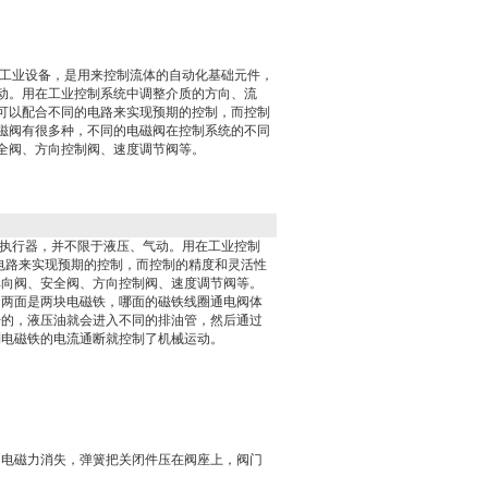
的工业设备，是用来控制流体的自动化基础元件，
动。用在工业控制系统中调整介质的方向、流
可以配合不同的电路来实现预期的控制，而控制
磁阀有很多种，不同的电磁阀在控制系统的不同
全阀、方向控制阀、速度调节阀等。
执行器，并不限于液压、气动。用在工业控制
电路来实现预期的控制，而控制的精度和灵活性
单向阀、安全阀、方向控制阀、速度调节阀等。
，两面是两块
电磁铁
，哪面的磁铁线圈通电
阀体
开的，液压油就会进入不同的排油管，然后通过
制电磁铁的电流通断就控制了机械运动。
，电磁力消失，弹簧把关闭件压在阀座上，阀门