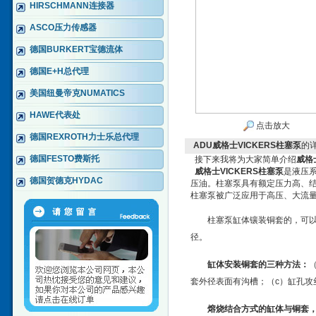
HIRSCHMANN连接器
ASCO压力传感器
德国BURKERT宝德流体
德国E+H总代理
美国纽曼帝克NUMATICS
HAWE代表处
点击放大
德国REXROTH力士乐总代理
ADU威格士VICKERS柱塞泵
的
德国FESTO费斯托
接下来我将为大家简单介绍
威格
威格士VICKERS柱塞泵
是液压
德国贺德克HYDAC
压油。柱塞泵具有额定压力高、
柱塞泵被广泛应用于高压、大流
柱塞泵缸体镶装铜套的，可以
径。
缸体安装铜套的三种方法：
套外径表面有沟槽；（c）缸孔攻
熔烧结合方式的缸体与铜套