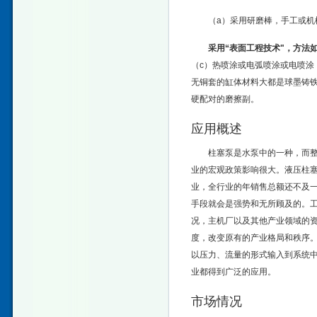
（a）采用研磨棒，手工或机
采用“表面工程技术"，方法
（c）热喷涂或电弧喷涂或电喷涂
无铜套的缸体材料大都是球墨铸
硬配对的磨擦副。
应用概述
柱塞泵是水泵中的一种，而
业的宏观政策影响很大。液压柱塞
业，全行业的年销售总额还不及
手段就会是强势和无所顾及的。
况，主机厂以及其他产业领域的
度，改变原有的产业格局和秩序
以压力、流量的形式输入到系统
业都得到广泛的应用。
市场情况