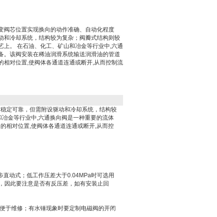
变阀芯位置实现换向的动作准确、自动化程度
动和冷却系统，结构较为复杂；阀瓣式结构则较
艺上。 在石油、化工、矿山和冶金等行业中,六通
备。该阀安装在稀油润滑系统输送润滑油的管道
的相对位置,使阀体各通道连通或断开,从而控制流
作稳定可靠，但需附设驱动和冷却系统，结构较
和冶金等行业中,六通换向阀是一种重要的流体
的相对位置,使阀体各通道连通或断开,从而控
分步直动式；低工作压差大于0.04MPa时可选用
作，因此要注意是否有反压差，如有安装止回
，便于维修；有水锤现象时要定制电磁阀的开闭