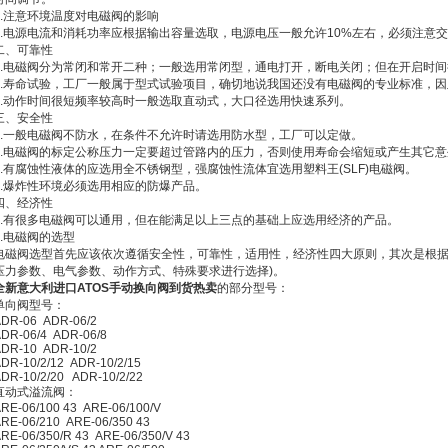
7.注意环境温度对电磁阀的影响
8.电源电流和消耗功率应根据输出容量选取，电源电压一般允许10%左右，必须注意交
二、可靠性
1.电磁阀分为常闭和常开二种；一般选用常闭型，通电打开，断电关闭；但在开启时
2.寿命试验，工厂一般属于型式试验项目，确切地说我国还没有电磁阀的专业标准，
3.动作时间很短频率较高时一般选取直动式，大口径选用快速系列。
三、安全性
1.一般电磁阀不防水，在条件不允许时请选用防水型，工厂可以定做。
2.电磁阀的标定公称压力一定要超过管路内的压力，否则使用寿命会缩短或产生其它
3.有腐蚀性液体的应选用全不锈钢型，强腐蚀性流体宜选用塑料王(SLF)电磁阀。
4.爆炸性环境必须选用相应的防爆产品。
四、经济性
1.有很多电磁阀可以通用，但在能满足以上三点的基础上应选用经济的产品。
2.电磁阀的选型
电磁阀选型首先应该依次遵循安全性，可靠性，适用性，经济性四大原则，其次是根据
压力参数、电气参数、动作方式、特殊要求进行选择)。
全新意大利进口ATOS手动换向阀到货热卖
的部分型号：
单向阀型号：
DR-06 ADR-06/2
DR-06/4 ADR-06/8
ADR-10 ADR-10/2
DR-10/2/12 ADR-10/2/15
DR-10/2/20 ADR-10/2/22
直动式溢流阀：
RE-06/100 43 ARE-06/100/V
RE-06/210 ARE-06/350 43
RE-06/350/R 43 ARE-06/350/V 43