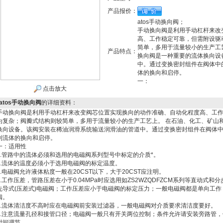
产品报价：
atos手动换向阀；
手动换向阀是利用手动杠杆来改
高、工作稳定可靠，但需附设驱
简单，多用于流量较小的生产工
产品特点：
换向阀是一种重要的流体换向设
中。通过变换密封组件在阀体中
体的换向和启停。
一：
点击放大
atos手动换向阀
的详细资料：
手动换向阀是利用手动杠杆来改变阀芯位置实现换向的动作准确、自动化程度高、工
为复杂；阀瓣式结构则较简单，多用于流量较小的生产工艺上。 在石油、化工、矿山
换向设备。该阀安装在稀油润滑系统输送润滑油的管道中。通过变换密封组件在阀体中
制流体的换向和启停。
一：适用性
1.管路中的流体必须和选用的电磁阀系列型号中标定的介质*。
2.流体的温度必须小于选用电磁阀的标定温度。
3.电磁阀允许液体粘度一般在20CST以下，大于20CST应注明。
4.工作压差，管路压差在小于0.04MPa时应选用如ZS2WZQDFZCM系列等直动式和
先导式(压差式)电磁阀；工作压差应小于电磁阀的标定压力；一般电磁阀都是单向工
阀。
5.流体清洁度不高时应在电磁阀前安装过滤器，一般电磁阀对介质要求清洁度要好。
6.注意流量孔径和接管口径；电磁阀一般只有开关两位控制；条件允许请安装旁路管
时间调节。