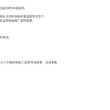
流起动时VA值较高。
间很长关闭时很短时要选用常开型了。
因此选用电磁阀厂家时慎重。
意外情况。
六个方面的现场工况(即管道参数、流体参数、