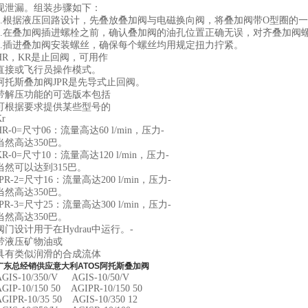
现泄漏。组装步骤如下：
1.根据液压回路设计，先叠放叠加阀与电磁换向阀，将叠加阀带O型圈的
2.在叠加阀插进螺栓之前，确认叠加阀的油孔位置正确无误，对齐叠加阀
3.插进叠加阀安装螺丝，确保每个螺丝均用规定扭力拧紧。
HR，KR是止回阀，可用作
直接或飞行员操作模式。
阿托斯叠加阀JPR是先导式止回阀。
带解压功能的可选版本包括
可根据要求提供某些型号的
Kr
HR-0=尺寸06：流量高达60 l/min，压力-
当然高达350巴。
KR-0=尺寸10：流量高达120 l/min，压力-
当然可以达到315巴。
JPR-2=尺寸16：流量高达200 l/min，压力-
当然高达350巴。
JPR-3=尺寸25：流量高达300 l/min，压力-
当然高达350巴。
阀门设计用于在Hydrau中运行。-
带液压矿物油或
具有类似润滑的合成流体
广东总经销供应意大利ATOS阿托斯叠加阀
AGIS-10/350/V AGIS-10/50/V
AGIP-10/150 50 AGIPR-10/150 50
AGIPR-10/35 50 AGIS-10/350 12