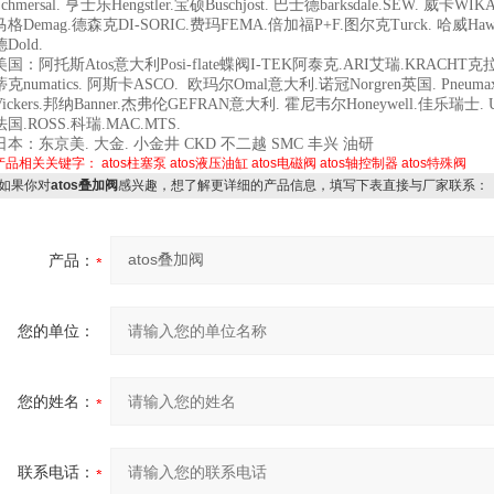
Schmersal. 亨士乐Hengstler.宝硕Buschjost. 巴士德barksdale.SEW. 
马格Demag.德森克DI-SORIC.费玛FEMA.倍加福P+F.图尔克Turck. 哈威Hawe.
德Dold.
美国：阿托斯Atos意大利Posi-flate蝶阀I-TEK阿泰克.ARI艾瑞.KRACHT
蒂克numatics. 阿斯卡ASCO. 欧玛尔Omal意大利.诺冠Norgren英国. Pneum
Vickers.邦纳Banner.杰弗伦GEFRAN意大利. 霍尼韦尔Honeywell.佳乐瑞士
法国.ROSS.科瑞.MAC.MTS.
日本：东京美. 大金. 小金井 CKD 不二越 SMC 丰兴 油研
产品相关关键字：
atos柱塞泵
atos液压油缸
atos电磁阀
atos轴控制器
atos特殊阀
如果你对
atos叠加阀
感兴趣，想了解更详细的产品信息，填写下表直接与厂家联系：
产品：
您的单位：
您的姓名：
联系电话：