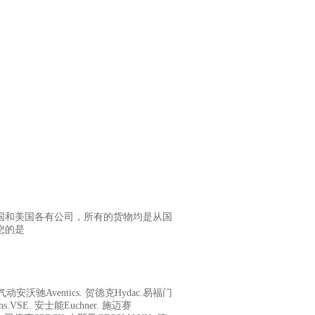
德国和美国各有公司，所有的货物均是从国
您的是
气动安沃驰Aventics. 贺德克Hydac.易福门
ens.VSE. 安士能Euchner. 施迈赛