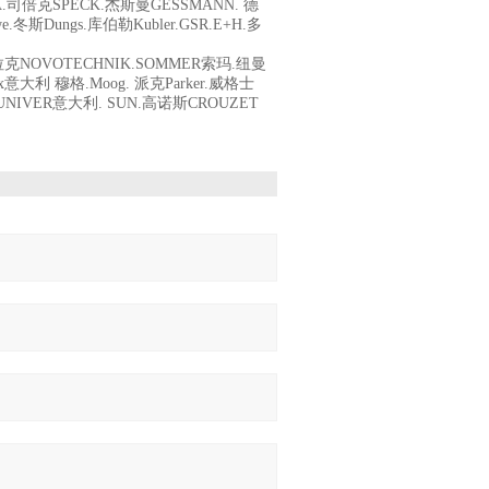
威卡WIKA.司倍克SPECK.杰斯曼GESSMANN. 德
冬斯Dungs.库伯勒Kubler.GSR.E+H.多
克拉克NOVOTECHNIK.SOMMER索玛.纽曼
ax意大利 穆格.Moog. 派克Parker.威格士
. UNIVER意大利. SUN.高诺斯CROUZET