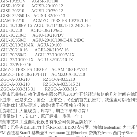
AGIS-10/350/V AGISR-10/100
AGISR-10/210 AGISR-20/100 12
AGISR-20/210 AGISR-20/350 12
AGISR-32/350 13 AGISR-32/100 13
AGAM-10/210 AGMZO-TERS-PS-10/210/I-HT
GIU-10/100/V 16 AGIU-10/11/100/D-IX 24DC 16
AGIU-10/210 AGIU-10/210/6/D
AGIU-10/210/D AGIU-10/210/DV
AGIU-10/350/D AGIU-20/10/100/D-IX 24DC
AGIU-20/10/210-IX AGIU-20/100
AGIU-20/210 16 AGIU-20/210/V 16
AGIU-20/350/D AGIU-32/10/100/V-IX
AGIU-32/10/100-IX AGIU-32/10/210-IX
GIU-32/P/100 16
AGMZO-TERS-PS-10/210/ AGAM-10/210/V/34
AGMZO-TER-10/210/I-HT AGMZO-A-10/210
RZGO-A-033/210 RZGO-A-033/210
RZGO-A-033/210 RZGO-A-033/315 31
RZGO-A-033/315 31 RZGO-A-033/315
东莞市巴菲特自动化设备有限公司从2010年开始经过短短的几年时间在
外过来，已是央企，国企，上市企，民企的首先供应商，我这里可以给到
【价格优】源头渠道，德美4家子公司独立报关！
【货期短】大量现货，库存*，期货下单即订货！
【质量好】*，进口*，原厂标准，质保一年！
东莞市艾科工业自动化设备有限公司优势品牌如下：
德国：巴鲁夫Balluff.力士乐Rexroth.EBRO依波罗、海德Heidenhain.力士乐
IFM.西德福Stauff.赫斯曼Hirschmann.宝德burkert.费斯托festco.西门子Siem