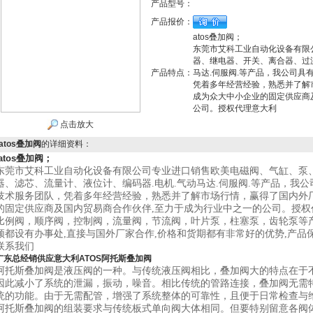
产品型号：
产品报价：
atos叠加阀；
东莞市艾科工业自动化设备有限
器、继电器、开关、离合器、过
产品特点：
马达.伺服阀.等产品，我公司
凭着多年经营经验，熟悉并了解
成为众大中小企业的固定供应商
公司。授权代理意大利
点击放大
atos叠加阀
的详细资料：
atos叠加阀；
东莞市艾科工业自动化设备有限公司专业进口销售欧美电磁阀、气缸、泵
器、滤芯、流量计、液位计、编码器.电机.气动马达.伺服阀.等产品，我
技术服务团队，凭着多年经营经验，熟悉并了解市场行情，赢得了国内外
的固定供应商及国内贸易商合作伙伴,至力于成为行业中之一的公司。授权
比例阀，顺序阀，控制阀，流量阀，节流阀，叶片泵，柱塞泵，齿轮泵等
顿都设有办事处,直接与国外厂家合作,价格和货期都有非常好的优势,产品
联系我们
广东总经销供应意大利ATOS阿托斯叠加阀
阿托斯叠加阀是液压阀的一种。与传统液压阀相比，叠加阀大的特点在于
因此减小了系统的泄漏，振动，噪音。相比传统的管路连接，叠加阀无需
统的功能。由于无需配管，增强了系统整体的可靠性，且便于日常检查与
阿托斯叠加阀的组装要求与传统板式单向阀大体相同。但要特别留意各阀