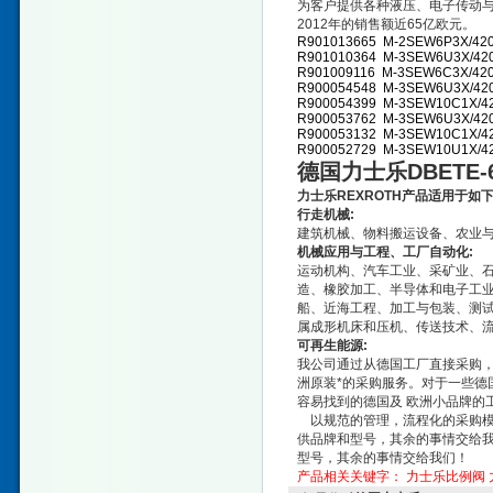
为客户提供各种液压、电子传动
2012年的销售额近65亿欧元。
R901013665 M-2SEW6P3X/42
R901010364 M-3SEW6U3X/42
R901009116 M-3SEW6C3X/42
R900054548 M-3SEW6U3X/4
R900054399 M-3SEW10C1X/4
R900053762 M-3SEW6U3X/42
R900053132 M-3SEW10C1X/4
R900052729 M-3SEW10U1X/4
德国力士乐DBETE-61
力士乐REXROTH产品适用于如
行走机械:
建筑机械、物料搬运设备、农业与
机械应用与工程、工厂自动化:
运动机构、汽车工业、采矿业、石
造、橡胶加工、半导体和电子工
船、近海工程、加工与包装、测试
属成形机床和压机、传送技术、
可再生能源:
我公司通过从德国工厂直接采购，
洲原装*的采购服务。对于一些德
容易找到的德国及 欧洲小品牌的
以规范的管理，流程化的采购模
供品牌和型号，其余的事情交给我
型号，其余的事情交给我们！
产品相关关键字：
力士乐比例阀