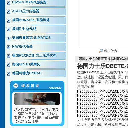
HIRSCHMANN连接器
ASCO压力传感器
德国BURKERT宝德流体
德国E+H总代理
美国纽曼帝克NUMATICS
HAWE代表处
点击放大
德国REXROTH力士乐总代理
德国力士乐DBETE-61/315YG2
德国FESTO费斯托
德国力士乐DBETE-61
德国Rexroth力士乐电磁换向阀 4
德国贺德克HYDAC
达、减速机、温湿度检测、泵、阀
柱塞泵、齿轮泵、液压和气动执行
用液压缸等
R901070501 M-4SEW10D1X/4
R901068564 M-3SEW6C3X/42
R901068563 M-3SEW6C3X/42
R901057923 M-3SEW10U1X/4
R901057522 M-4SEW6D3X/42
R901055293 M-3SEW6U3X/4
R901034958 M-2SEW6N3X/42
力士乐致力于为各类机械和系统
品，为行走机械、机械应用与工