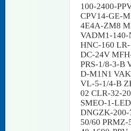
100-2400-PP
CPV14-GE-MP
4E4A-ZM8 MP
VADM1-140-
HNC-160 LR-
DC-24V MFH-5
PRS-1/8-3-B 
D-M1N1 VAK-
VL-5-1/4-B Z
02 CLR-32-2
SMEO-1-LED-
DNGZK-200-7
50/60 PRMZ-