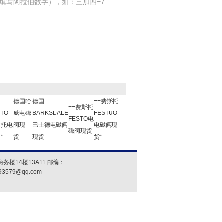
填写阿拉伯数字），如：三加四=7
国
德国哈
德国
==费斯托
==费斯托
STO
威电磁
BARKSDALE
FESTUO
FESTO电
斯托电
阀现
巴士德电磁阀
电磁阀现
磁阀现货
*
货
现货
货*
楼14楼13A11 邮编：
93579@qq.com