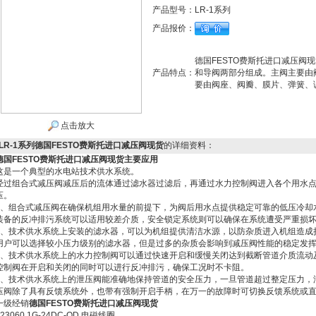
产品型号：
LR-1系列
产品报价：
德国FESTO费斯托进口减压阀
产品特点：
和导阀两部分组成。主阀主要由
要由阀座、阀瓣、膜片、弹簧、
点击放大
LR-1系列德国FESTO费斯托进口减压阀现货
的详细资料：
德国FESTO费斯托进口减压阀现货
主要应用
这是一个典型的水电站技术供水系统。
经过组合式减压阀减压后的流体通过滤水器过滤后，再通过水力控制阀进入各个用水
压。
1、组合式减压阀在确保机组用水量的前提下，为阀后用水点提供稳定可靠的低压冷却水
装备的反冲排污系统可以适用较差介质，安全锁定系统则可以确保在系统遭受严重损
2、技术供水系统上安装的滤水器，可以为机组提供清洁水源，以防杂质进入机组造成
用户可以选择较小压力级别的滤水器，但是过多的杂质会影响到减压阀性能的稳定发
3、技术供水系统上的水力控制阀可以通过快速开启和缓慢关闭达到截断管道介质流动
控制阀在开启和关闭的同时可以进行反冲排污，确保工况时不卡阻。
4、技术供水系统上的泄压阀能准确地保持管道的安全压力，一旦管道超过整定压力，
压阀除了具有反馈系统外，也带有强制开启手柄，在万一的故障时可切换反馈系统或
一级经销
德国FESTO费斯托进口减压阀现货
123060 1G-24DC-OD 电磁线圈