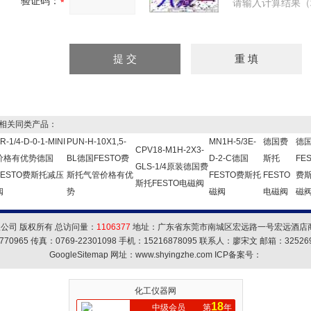
验证码：
请输入计算结果（
关同类产品：
R-1/4-D-0-1-MINI
PUN-H-10X1,5-
MN1H-5/3E-
德国费
德
CPV18-M1H-2X3-
价格有优势德国
BL德国FESTO费
D-2-C德国
斯托
FE
GLS-1/4原装德国费
FESTO费斯托减压
斯托气管价格有优
FESTO费斯托
FESTO
费
斯托FESTO电磁阀
阀
势
磁阀
电磁阀
磁阀
公司 版权所有 总访问量：
1106377
地址：广东省东莞市南城区宏远路一号宏远酒店商务
770965 传真：0769-22301098 手机：15216878095 联系人：廖宋文 邮箱：
32526
GoogleSitemap
网址：www.shyingzhe.com ICP备案号：
化工仪器网
18
中级会员
第
年