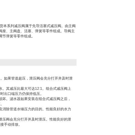
现货本系列减压阀属于先导活塞式减压阀。由主阀
阀座、主阀盘、活塞、弹簧等零件组成。导阀主
调节弹簧等零件组成。
点。如果管道超压，泄压阀会充分打开并及时泄
。其减压比最大可达12:1。组合式减压阀上
坏时出口端压力仍保持低压。
损坏。滤水器如果安装在组合式减压阀之后，
挥。
及消除管道水锤压力的目的。性能良好的水力
泄压阀会充分打开并及时泄压。性能良好的泄
直接手动排放。