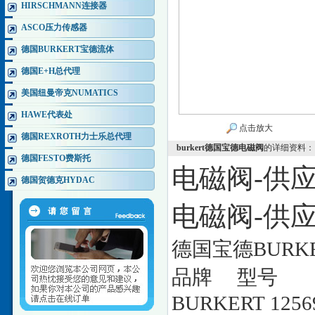
HIRSCHMANN连接器
ASCO压力传感器
德国BURKERT宝德流体
德国E+H总代理
美国纽曼帝克NUMATICS
HAWE代表处
点击放大
德国REXROTH力士乐总代理
burkert德国宝德电磁阀
的详细资料：
德国FESTO费斯托
电磁阀-供应bu
德国贺德克HYDAC
电磁阀-供应bu
德国宝德BURK
品牌 型号
BURKERT 1256