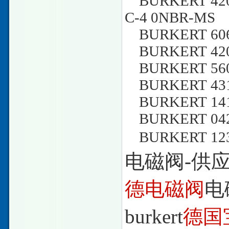
BURKERT 420G
C-4 0NBR-MS
BURKERT 6064
BURKERT 4206
BURKERT 560 
BURKERT 4317
BURKERT 1412
BURKERT 0423
BURKERT 123
电磁阀-供应bu
德电磁阀
电
burkert
德国