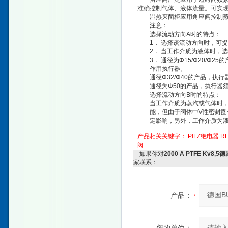
准确控制气体、液体流量。可实
湿热灭菌柜应用角座阀控制蒸
注意：
选择流动方向A时的特点：
1． 选择该流动方向时，可提
2． 当工作介质为液体时，选
3． 通径为Φ15/Φ20/Φ25
作用执行器。
通径Φ32/Φ40的产品，执行器
通径为Φ50的产品，执行器须选
选择流动方向B时的特点：
当工作介质为蒸汽或气体时，选
能，但由于阀体中V性密封圈长
定影响，另外，工作介质为液
产品相关关键字：
PILZ继电器
R
阀
如果你对
2000 A PTFE K
家联系：
产品：