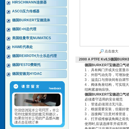
HIRSCHMANN连接器
ASCO压力传感器
德国BURKERT宝德流体
德国E+H总代理
美国纽曼帝克NUMATICS
HAWE代表处
点击放大
德国REXROTH力士乐总代理
2000 A PTFE Kv8,5德国
德国FESTO费斯托
德国BURKERT宝德进口气
1． 具有阀门开或关位置显示
德国贺德克HYDAC
2． 外部气动先导，可增加使
3． 溢流口与滑块间有自调节
4． 阀体角座结构，可实现大
结构紧凑响应快。
德国BURKERT宝德进口气
必须遵守适用的安全规范
1． 管道必须清洁无污染。
2． 根据需要安装，但最好使
3． 连接阀门注意对准管道，
4． 打开或维修该角阀之前先
使用时,应该选择常开或常闭.
角座阀广泛应用于短时间频繁启