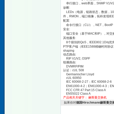
串行接口，web界面，SNMP V1/V2/V3
诊断:
LEDs（电源，链路状态，数据，100
件，RMON，端口镜像，拓朴发现IEEE8
配置:
命令行接口（CLI），NET，BootP，DH
安全:
端口安全（基于MAC和IP），对交换机管理
其他服务:
8个级别的QoS，IEEE802.1D/q优先
PTP客户端（IEEE1588精确时间协议）
shaping
动态路由:
RIP V1/V2, OSPF
组播路由:
DVMRP/PIM
认证：cUL 508
Germanischer Lloyd
cUL 60950
IEC 60068-2-27；IEC 60068-2-6
EN61000-4-2；EN61000-4-3；EN6
FCC CFR 47 Part 15 Class A
EN55022 Class A
产品相关关键字：
赫斯曼交换机
如果你对
德国Hirschmann赫斯曼交