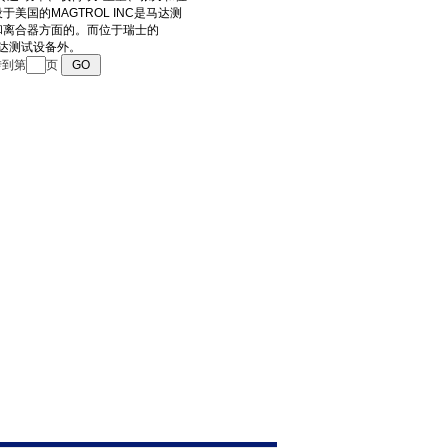
转到第
页