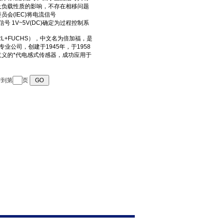
转到第
页