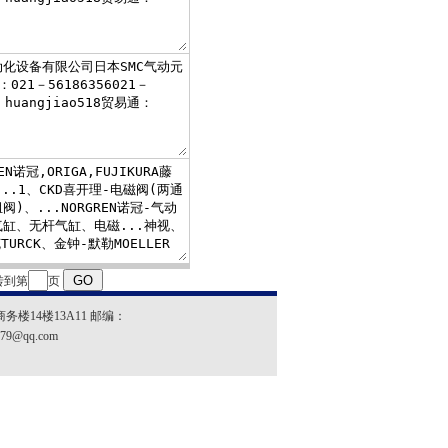
转到第
页
14楼13A11 邮编：
579@qq.com