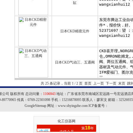
缸
日本CKD精密元件
日本CKD气动三、五通阀
共 25 条记录，当前 1 / 2 页 首页 上一页
下一页
末页
跳
公司 版权所有 总访问量：
1106943
地址：广东省东莞市南城区宏远路一号宏远酒店商务楼
-89770965 传真：0769-22301098 手机：15216878095 联系人：廖宋文 邮箱：
3252693
GoogleSitemap
网址：www.shyingzhe.com ICP备案号：
化工仪器网
18
第
年
中级会员