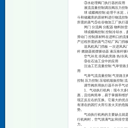
③水处理阀门执行器的应用
液流流量控制调压阀压力控制 
球 或蝶阀控制 处理干水泥，石
斗和储藏库的原材料进行物流控制 
所需的蒸气⑤在谷物加工厂执行
闸门 分流阀 分配器 物料卸货器
球或蝶阀控制 控制冷却水，废水
滑动门 控制原材料在进料口的流
产过程所需的蒸气⑦铝厂风门挡
送风机风门挡板 一次进风风门挡
杆 燃烧器摇摆驱动器 液压推杆驱
空气补充 排风机旁路 热/冷风
⑨在石油工业中的应用
注油工艺流量控制 气举管路主阀
用
气举气流流量控制 气管路主阀门
控制 压力控制 压缩机喘振控制
调节阀所用执行器不外乎气动、
1、气动执行机构：现今大多数
惠，且结构简单，易于掌握和维
现正反左右的互换。它最大的优
有潜在的因打火而引发火灾的危
势。
气动执行机构的主要缺点就是：
行机构时，空气填满气缸和排空
力。