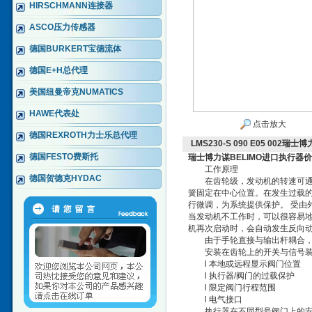
HIRSCHMANN连接器
ASCO压力传感器
德国BURKERT宝德流体
德国E+H总代理
美国纽曼帝克NUMATICS
HAWE代表处
点击放大
德国REXROTH力士乐总代理
LMS230-S 090 E05 00
德国FESTO费斯托
瑞士博力谋BELIMO进口执行器
工作原理
德国贺德克HYDAC
在齿轮级，发动机的转速可通过
簧固定在中心位置。在发生过载
行微调，为系统提供保护。 受由
当发动机不工作时，可以很容易
机再次启动时，会自动发生反向
由于手轮直接与输出杆耦合，因
安装在齿轮上的开关与信号装置
l 本地或远程显示阀门位置
l 执行器/阀门的过载保护
l 限定阀门行程范围
l 电气接口
执行器在不同型号阀门上的安装