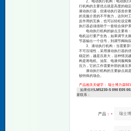
2、电动执行机构：电动执行机
行机构的主要优点就是高度的稳定
液动执行器，但液动执行器造价
的克服介质的不平衡力，达到对
反作用的互换，也可以轻松设定断
执行器必须借助于一套组合保护
电动执行机构的缺点主要有：结
电机运行要产生热，如果调节太
节器输出一个信号，到调节阀响
3、液动执行机构：当需要异常
不可压缩性，采用液动执行器的
稳定的，越是压差大，这种情况
构是将电机、油泵、电液伺服阀
压力，它的工作需要外部的液压
液动执行机构的主要缺点就是造
较特殊的场合。
产品相关关键字：
瑞士博力谋BEL
如果你对
LMS230-S 090 E
家联系：
产品：