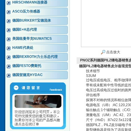
HIRSCHMANN连接器
ASCO压力传感器
德国BURKERT宝德流体
德国E+H总代理
美国纽曼帝克NUMATICS
HAWE代表处
点击放大
德国REXROTH力士乐总代理
PNOZ系列德国PILZ继电器销
德国FESTO费斯托
德国PILZ继电器销售皮尔兹现货
技术细节
德国贺德克HYDAC
S3UM
过电压或低电压、相序/故障和
带有或未配有中性导线的监控
电压过高或电压过低时的跳闸
评估相序
探测不对称的情况和相位故
电源电压（UB）:AC:120,230V
输出触点:1个辅助触点（C/O
测量电压（UM）:AC:42、230、10
尺寸（HxD）:87x22.5x122
德国PILZ，PILZ皮尔磁电子
新型继电器是指为了适应新提出