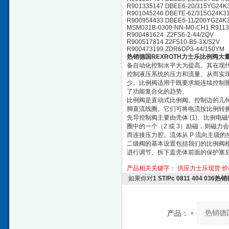
R901335147 DBEE6-20/315YG24K
R901045246 DBETE-62/315G24K3
R900954433 DBEE6-11/200YG24K
MSM031B-0300-NN-M0-CH1 R9113
R900481624 Z2FS6-2-44/2QV
R900517814 Z2FS10-B5-3X/S2V
R900473199 ZDR6DP3-44/150YM
热销德国REXROTH力士乐比例阀大
备自动化控制水平大为提高。其在现代
控制液压系统的压力和流量。从而实
少。比例阀适用于既要求能连续控制胀
了功能复合化的趋势。
比例阀是直动式比例阀。控制边的几何
脚直流线圈。它们可将电流按比例转
先导控制阀主要由壳体 (1)、比例电磁
圈中的一个（2 或 3）励磁，则磁力
而连接压力腔。流体从 P 流向主级的
二级阀的基本设置包括我们的比例阀模
进行调节。拆下盖壳体前面的保护塞
产品相关关键字：
供应力士乐现货
价
如果你对
1 ST/Pc 0811 404 
产品：