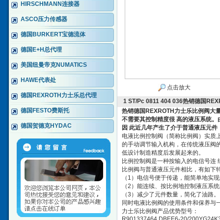
HIRSCHMANN连接器
ASCO压力传感器
德国BURKERT宝德流体
德国E+H总代理
美国纽曼帝克NUMATICS
HAWE代表处
点击放大
德国REXROTH力士乐总代理
1 ST/Pc 0811 404 036热销德
德国FESTO费斯托
热销德国REXROTH力士乐比例阀大
不需要其控制精度很 高的液压系统。
德国贺德克HYDAC
因 此近几年产生了介于普通液压元件 
电液比例控制阀（简称比例阀）实质
的手动调节输入机构，在传统液压阀
低设计制造精度后发展起来的。
比例控制阀是一种按输入的电信号连 
比例阀与普通液压元件相比，有如下
（1）电信号便于传递，能简单地实现
（2）能连续、按比例地控制液压系统
（3）减少了元件数量，简化了油路。
同时电液比例阀的使用条件和保养与一
力士乐比例阀产品优势型号：
R901337464 DBEE6-20/200YG24K