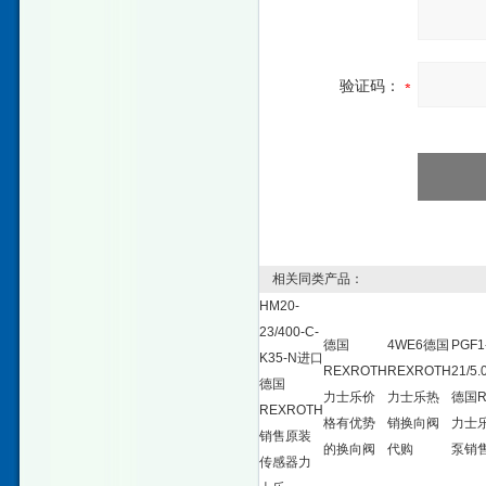
验证码：
相关同类产品：
HM20-
23/400-C-
德国
4WE6德国
PGF1
K35-N进口
REXROTH
REXROTH
21/5
德国
力士乐价
力士乐热
德国R
REXROTH
格有优势
销换向阀
力士
销售原装
的换向阀
代购
泵销
传感器力