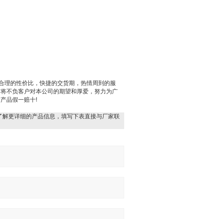
以合理的性价比，快捷的交货期，热情周到的服
们将不负客户对本公司的期望和厚爱，努力为广
产品假一赔十!
了解更详细的产品信息，填写下表直接与厂家联