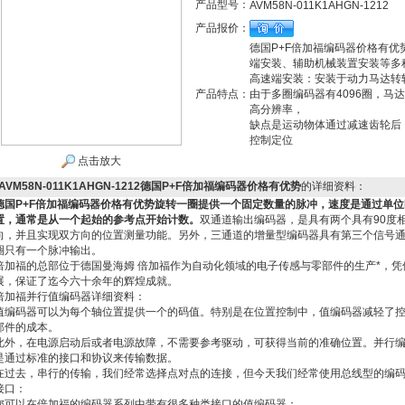
产品型号：
AVM58N-011K1AHGN-1212
产品报价：
德国P+F倍加福编码器价格有
端安装、辅助机械装置安装
高速端安装：安装于动力马达转
产品特点：
由于多圈编码器有4096圈，马
高分辨率，
缺点是运动物体通过减速齿轮后
控制定位
点击放大
AVM58N-011K1AHGN-1212德国P+F倍加福编码器价格有优势
的详细资料：
德国P+F倍加福编码器价格有优势
旋转一圈提供一个固定数量的脉冲，速度是通过单位
置，通常是从一个起始的参考点开始计数。
双通道输出编码器，是具有两个具有90度
向，并且实现双方向的位置测量功能。另外，三通道的增量型编码器具有第三个信号通道
圈只有一个脉冲输出。
倍加福的总部位于德国曼海姆 倍加福作为自动化领域的电子传感与零部件的生产*，
展，保证了迄今六十余年的辉煌成就。
倍加福并行值编码器详细资料：
值编码器可以为每个轴位置提供一个的码值。特别是在位置控制中，值编码器减轻了
部件的成本。
此外，在电源启动后或者电源故障，不需要参考驱动，可获得当前的准确位置。并行
是通过标准的接口和协议来传输数据。
在过去，串行的传输，我们经常选择点对点的连接，但今天我们经常使用总线型的编
接口：
您可以在倍加福的编码器系列中带有很多种类接口的值编码器：