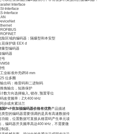
arallel Interface
SI-Interface
S-Interface
CAN
eviceNet
thernet
PROFIBUS
PROFINET
危险区域的编码器：隔爆型和本安型
火花保护级 EEX d
增量型编码器
值编码器
型号
FVM58
特性
• 工业标准外壳Ø58 mm
• 25 位多圈
• 输出码：格雷码和二进制码
• 推挽输出，短路保护
• 计数方向选择输入, 锁存, 预置零位
• 码改变频率：Z大400 kHz
• 同步或夹紧法兰
德国P+F倍加福编码器价格有优势
产品描述
此类型的编码器需要强调的是具有高速数据传
送功能，位置数据可直接从格雷码产生单元读
出，编码器开关频率高达400 kHz，不需要微
控制器。