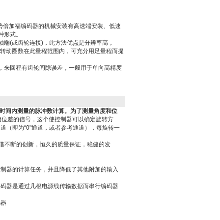
优势倍加福编码器的机械安装有高速端安装、低速
等多种形式。
轴端(或齿轮连接)，此方法优点是分辨率高，
达转动圈数在此量程范围内，可充分用足量程而提
，来回程有齿轮间隙误差，一般用于单向高精度
时间内测量的脉冲数计算。为了测量角度和位
相位差的信号，这个使控制器可以确定旋转方
（即为“0"通道，或者参考通道），每旋转一
凭借不断的创新，恒久的质量保证，稳健的发
控制器的计算任务，并且降低了其他附加的输入
编码器是通过几根电源线传输数据而串行编码器
码器