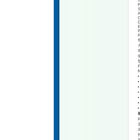
P
S
A
D
E