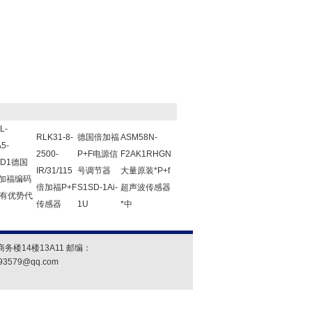
L-
RLK31-8-
德国倍加福
ASM58N-
5-
2500-
P+F电源信
F2AK1RHGN
UD1德国
IR/31/115
号调节器
大量原装*P+f
倍加福编码
倍加福P+F
S1SD-1Ai-
超声波传感器
有优势代
传感器
1U
*中
楼14楼13A11 邮编：
93579@qq.com