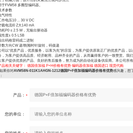
至于机械方面，设计出的夹紧法兰或同步法兰
用于FVM58 多圈型编码器。
技术参数
电气特性
作电压10 ... 30 V DC
空载电流I0 Z大140 mA
功耗P0 ≤ 2.5 W，无输出驱动器
线性度± 0.5 LSB
输出码格雷码或二进制
计数方向CW 递增(顺时针旋转，码值递
公司以“优质产品，优质服务，以客为先"的宗旨，为客户提供原装正厂的优质产品，
务，为客户提供高品质、经济耐用、品种齐全的产品，从而赢得客户的一致赞赏。我
大客户提供优质的产品、良好的售后服务，努力成为的自动化设备供应商。本公司所有
产品相关关键字：
德国倍加福
P+H价格有优势
编码器倍加福
德国进口
现货代购
如果你对
AVM58N-011K1AHGN-1212德国P+F倍加福编码器价格有优势
感兴趣，想
：
产品：
您的单位：