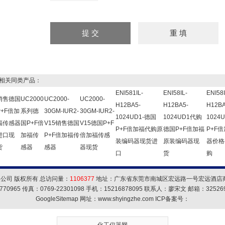
关同类产品：
ENI581IL-
ENI58IL-
ENI58I
销售德国
UC2000
UC2000-
UC2000-
H12BA5-
H12BA5-
H12BA
P+F倍加
系列德
30GM-IUR2-
30GM-IUR2-
1024UD1-德国
1024UD1代购
1024
福传感器
国P+F倍
V15销售德国
V15德国P+F
P+F倍加福代购原
德国P+F倍加福
P+F
进口现
加福传
P+F倍加福传
倍加福传感
装编码器现货进
原装编码器现
器价格
货
感器
感器
器现货
口
货
购
公司 版权所有 总访问量：
1106377
地址：广东省东莞市南城区宏远路一号宏远酒店商务
770965 传真：0769-22301098 手机：15216878095 联系人：廖宋文 邮箱：
32526
GoogleSitemap
网址：www.shyingzhe.com ICP备案号：