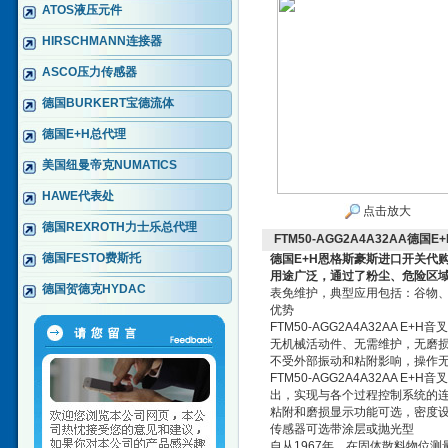
ATOS液压元件
HIRSCHMANN连接器
ASCO压力传感器
德国BURKERT宝德流体
德国E+H总代理
美国纽曼帝克NUMATICS
HAWE代表处
点击放大
德国REXROTH力士乐总代理
FTM50-AGG2A4A32AA德
德国FESTO费斯托
德国E+H恩格斯豪斯进口开关代
用途广泛，通过了粉尘、危险区
德国贺德克HYDAC
表免维护，典型应用包括：谷物
优势
FTM50-AGG2A4A32AA E+H音
无机械活动件、无需维护，无磨
不受外部振动和粘附影响，操作
FTM50-AGG2A4A32AA E
出，实现与各个过程控制系统的
粘附和磨损显示功能可选，密度
传感器可选带涂层或抛光型
自从1967年，在固体散料物位