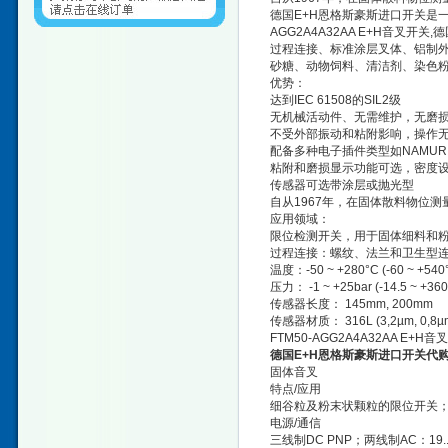
德国E+H恩格斯豪斯进口开关是
AGG2A4A32AA E+H音叉
过程连接、标准涂层叉体、铝制外壳
砂糖、动物饲料、清洁剂、染色
优势：
达到IEC 61508的SIL2级
无机械活动件、无需维护，无磨
不受外部振动和粘附影响，操作
配备多种电子插件类型如NAMUR
粘附和磨损显示功能可选，密度
传感器可选带涂层或抛光型
自从1967年，在固体散料物位
应用领域：
限位检测开关，用于固体细料和
过程连接：螺纹、法兰和卫生型
温度：-50 ~ +280°C (-60 ~ +540°
压力： -1 ~ +25bar (-14.5 ~ +360
传感器长度： 145mm, 200mm
传感器材质： 316L (3,2µm, 0,8µm
FTM50-AGG2A4A32AA E+H
德国E+H恩格斯豪斯进口开关代
固体音叉
特点/应用
细谷粒及粉末状颗粒的限位开关
电源/通信
三线制DC PNP；两线制AC：19...