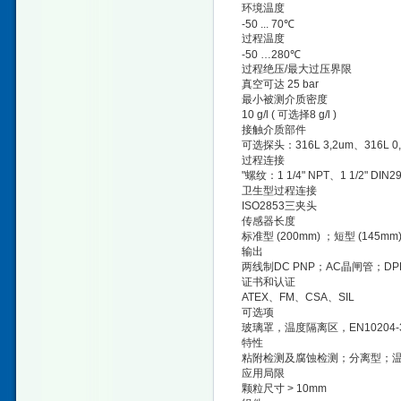
环境温度
-50 ... 70℃
过程温度
-50 …280℃
过程绝压/最大过压界限
真空可达 25 bar
最小被测介质密度
10 g/l ( 可选择8 g/l )
接触介质部件
可选探头：316L 3,2um、316L 
过程连接
"螺纹：1 1/4" NPT、1 1/2" DIN
卫生型过程连接
ISO2853三夹头
传感器长度
标准型 (200mm) ；短型 (145mm
输出
两线制DC PNP；AC晶闸管；DP
证书和认证
ATEX、FM、CSA、SIL
可选项
玻璃罩，温度隔离区，EN10204-3
特性
粘附检测及腐蚀检测；分离型；温度
应用局限
颗粒尺寸 > 10mm