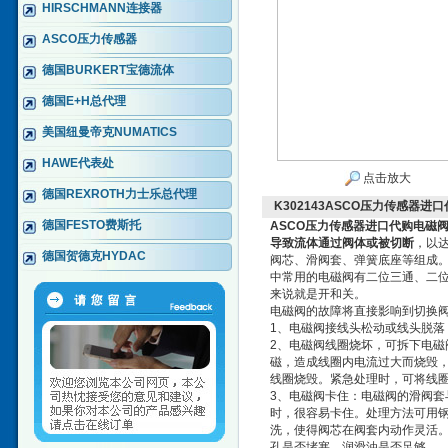
HIRSCHMANN连接器
ASCO压力传感器
德国BURKERT宝德流体
德国E+H总代理
美国纽曼帝克NUMATICS
HAWE代表处
点击放大
德国REXROTH力士乐总代理
K302143ASCO压力传感器进
德国FESTO费斯托
ASCO压力传感器进口代购电磁
导致流体通过阀体或被切断
，以
德国贺德克HYDAC
阀芯、滑阀套、弹簧底座等组成
中常用的电磁阀有二位三通、二
来说就是开和关。
电磁阀的故障将直接影响到切换
1、电磁阀接线头松动或线头脱落
2、电磁阀线圈烧坏，可拆下电
磁，造成线圈内电流过大而烧毁
线圈烧毁。紧急处理时，可将线圈上
3、电磁阀卡住：电磁阀的滑阀套
时，很容易卡住。处理方法可用钢
洗，使得阀芯在阀套内动作灵活
孔是否堵塞，润滑油是否足够。