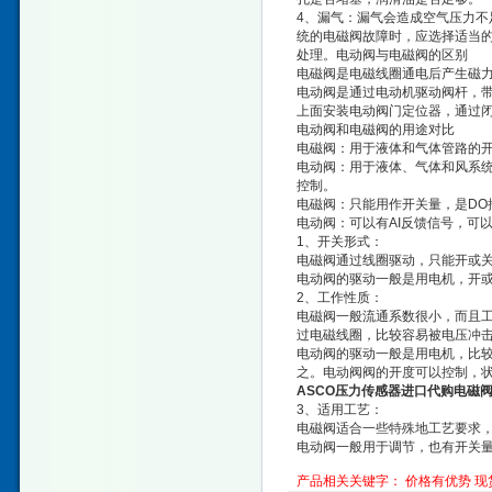
4、漏气：漏气会造成空气压力
统的电磁阀故障时，应选择适当
处理。电动阀与电磁阀的区别
电磁阀是电磁线圈通电后产生磁
电动阀是通过电动机驱动阀杆，
上面安装电动阀门定位器，通过
电动阀和电磁阀的用途对比
电磁阀：用于液体和气体管路的开
电动阀：用于液体、气体和风系统
控制。
电磁阀：只能用作开关量，是DO
电动阀：可以有AI反馈信号，可
1、开关形式：
电磁阀通过线圈驱动，只能开或
电动阀的驱动一般是用电机，开
2、工作性质：
电磁阀一般流通系数很小，而且工
过电磁线圈，比较容易被电压冲击
电动阀的驱动一般是用电机，比
之。电动阀阀的开度可以控制，
ASCO压力传感器进口代购电磁
3、适用工艺：
电磁阀适合一些特殊地工艺要求
电动阀一般用于调节，也有开关
产品相关关键字：
价格有优势
现