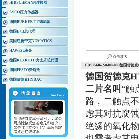
HIRSCHMANN连接器
ASCO压力传感器
德国BURKERT宝德流体
德国E+H总代理
美国纽曼帝克NUMATICS
HAWE代表处
点击放大
德国REXROTH力士乐总代理
EDS 8446-2-0400-000德
德国FESTO费斯托
德国贺德克H
德国贺德克HYDAC
二片名叫
“触
路，二触点
虑其对抗腐
绝缘的氧化
也需考虑其