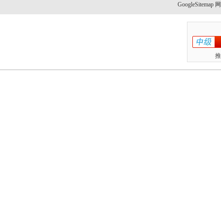
GoogleSitemap
网址
推