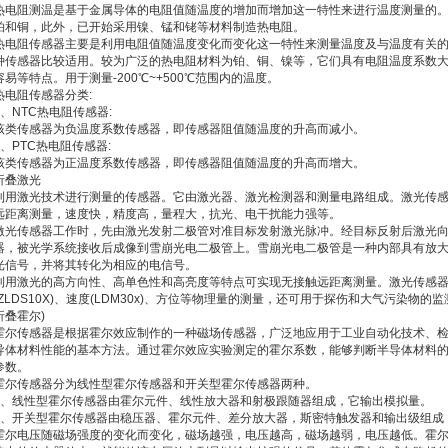
热电阻测温是基于金属导体的电阻值随温度的增加而增加这一特性来进行温度测量的
铂和铜，此外，已开始采用镍、锰和铑等材料制造热电阻。
热电阻传感器主要是利用电阻值随温度变化而变化这一特性来测量温度及与温度有关
种传感器比较适用。较为广泛的热电阻材料为铂、铜、镍等，它们具有电阻温度系数
容易等特点。用于测量-200℃~+500℃范围内的温度。
热电阻传感器分类:
1、NTC热电阻传感器:
该类传感器为负温度系数传感器，即传感器阻值随温度的升高而减小。
2、PTC热电阻传感器:
该类传感器为正温度系数传感器，即传感器阻值随温度的升高而增大。
折叠激光
利用激光技术进行测量的传感器。它由激光器、激光检测器和测量电路组成。激光传
远距离测量，速度快，精度高，量程大，抗光、电干扰能力强等。
激光传感器工作时，先由激光发射二极管对准目标发射激光脉冲。经目标反射后激光
器，被光学系统接收后成像到雪崩光电二极管上。雪崩光电二极管是一种内部具有放
光信号，并将其转化为相应的电信号。
利用激光的高方向性、高单色性和高亮度等特点可实现无接触远距离测量。激光传感器常用于长
(ZLDS10X)、速度(LDM30x)、方位等物理量的测量，还可用于探伤和大气污染物的
折叠霍尔)
霍尔传感器是根据霍尔效应制作的一种磁场传感器，广泛地应用于工业自动化技术、
导体材料性能的基本方法。通过霍尔效应实验测定的霍尔系数，能够判断半导体材料
参数。
霍尔传感器分为线性型霍尔传感器和开关型霍尔传感器两种。
1、线性型霍尔传感器由霍尔元件、线性放大器和射极跟随器组成，它输出模拟量。
2、开关型霍尔传感器由稳压器、霍尔元件、差分放大器，斯密特触发器和输出级组成
霍尔电压随磁场强度的变化而变化，磁场越强，电压越高，磁场越弱，电压越低。霍