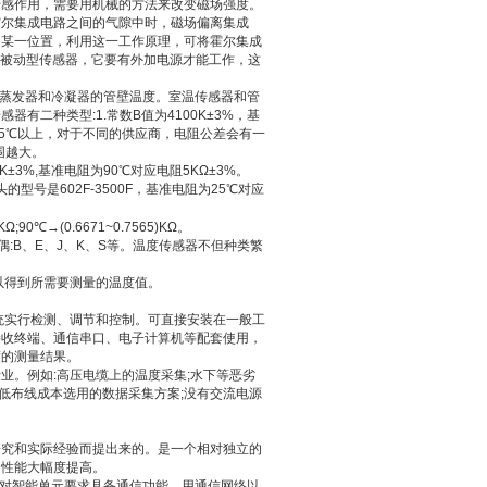
传感作用，需要用机械的方法来改变磁场强度。
霍尔集成电路之间的气隙中时，磁场偏离集成
的某一位置，利用这一工作原理，可将霍尔集成
被动型传感器，它要有外加电源才能工作，这
量蒸发器和冷凝器的管壁温度。室温传感器和管
二种类型:1.常数B值为4100K±3%，基
下及55℃以上，对于不同的供应商，电阻公差会有一
围越大。
3%,基准电阻为90℃对应电阻5KΩ±3%。
的型号是602F-3500F，基准电阻为25℃对应
)KΩ;90℃→(0.6671~0.7565)KΩ。
热电偶:B、E、J、K、S等。温度传感器不但种类繁
以得到所需要测量的温度值。
统实行检测、调节和控制。可直接安装在一般工
接收终端、通信串口、电子计算机等配套使用，
度的测量结果。
业。例如:高压电缆上的温度采集;水下等恶劣
降低布线成本选用的数据采集方案;没有交流电源
研究和实际经验而提出来的。是一个相对独立的
的性能大幅度提高。
飞速发展，对智能单元要求具备通信功能，用通信网络以