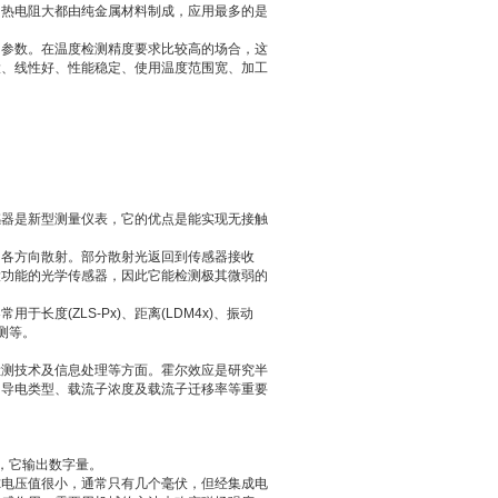
。热电阻大都由纯金属材料制成，应用最多的是
的参数。在温度检测精度要求比较高的场合，这
大、线性好、性能稳定、使用温度范围宽、加工
感器是新型测量仪表，它的优点是能实现无接触
向各方向散射。部分散射光返回到传感器接收
大功能的光学传感器，因此它能检测极其微弱的
度(ZLS-Px)、距离(LDM4x)、振动
监测等。
检测技术及信息处理等方面。霍尔效应是研究半
的导电类型、载流子浓度及载流子迁移率等重要
，它输出数字量。
尔电压值很小，通常只有几个毫伏，但经集成电