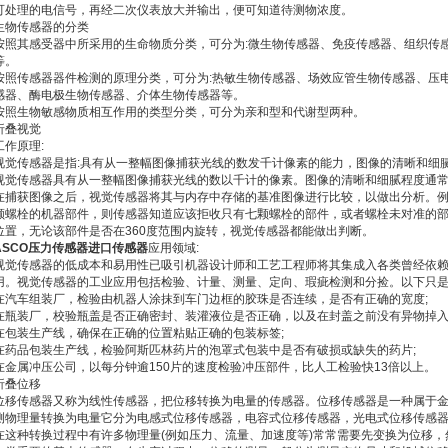
可处理的电信号，再经二次仪表放大并输出，便可知道待测物浓度。
生物传感器的分类
按照其感受器中所采用的生命物质分类，可分为:微生物传感器、免疫传感器、组织传
等。
按照传感器器件检测的原理分类，可分为:热敏生物传感器、场效应管生物传感器、压
感器、酶电极生物传感器、介体生物传感器等。
按照生物敏感物质相互作用的类型分类，可分为亲和型和代谢型两种。
折叠视觉
工作原理:
视觉传感器是指:具有从一整幅图像捕获光线的数发千计像素的能力，图像的清晰和细
视觉传感器具有从一整幅图像捕获光线的数以千计的像素。图像的清晰和细腻程度通
在捕获图像之后，视觉传感器将其与内存中存储的基准图像进行比较，以做出分析。
颗螺栓的机器部件，则传感器知道应该拒收只有七颗螺栓的部件，或者螺栓未对准的
位置，无论该部件是否在360度范围内旋转，视觉传感器都能做出判断。
ASCO压力传感器进口传感器
应用领域:
视觉传感器的低成本和易用性已吸引机器设计师和工艺工程师将其集成入各类曾经依
用。视觉传感器的工业应用包括检验、计量、测量、定向、瑕疵检测和分捡。以下只是
在汽车组装厂，检验由机器人涂抹到车门边框的胶珠是否连续，是否有正确的宽度;
在瓶装厂，校验瓶盖是否正确密封、装灌液位是否正确，以及在封盖之前没有异物掉入
在包装生产线，确保在正确的位置粘贴正确的包装标签;
在药品包装生产线，检验阿斯匹林药片的泡罩式包装中是否有破损或缺失的药片;
在金属冲压公司，以每分钟逾150片的速度检验冲压部件，比人工检验快13倍以上。
折叠位移
位移传感器又称为线性传感器，把位移转换为电量的传感器。位移传感器是一种属于
测物理量转换为电量它分为电感式位移传感器，电容式位移传感器，光电式位移传感
在这种转换过程中有许多物理量(例如压力、流量、加速度等)常常需要先变换为位移