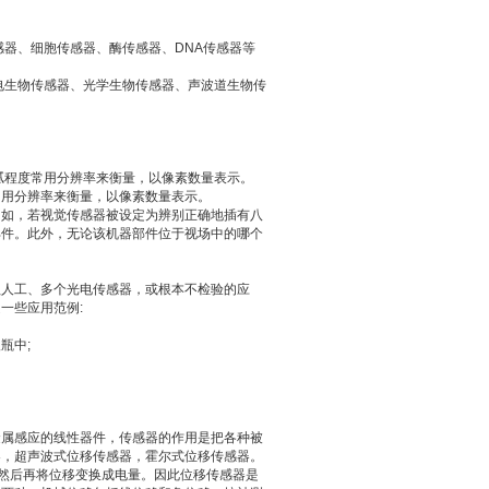
感器、细胞传感器、酶传感器、DNA传感器等
电生物传感器、光学生物传感器、声波道生物传
腻程度常用分辨率来衡量，以像素数量表示。
常用分辨率来衡量，以像素数量表示。
例如，若视觉传感器被设定为辨别正确地插有八
部件。此外，无论该机器部件位于视场中的哪个
赖人工、多个光电传感器，或根本不检验的应
一些应用范例:
瓶中;
金属感应的线性器件，传感器的作用是把各种被
器，超声波式位移传感器，霍尔式位移传感器。
，然后再将位移变换成电量。因此位移传感器是