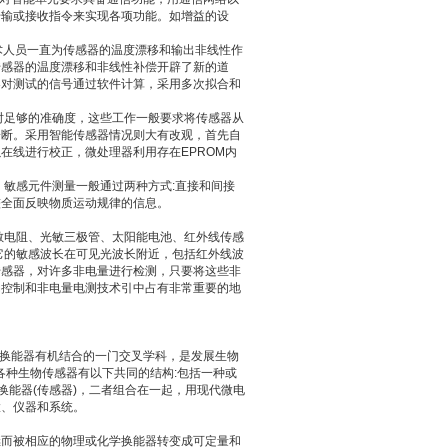
传输或接收指令来实现各项功能。如增益的设
术人员一直为传感器的温度漂移和输出非线性作
传感器的温度漂移和非线性补偿开辟了新的道
器对测试的信号通过软件计算，采用多次拟合和
时足够的准确度，这些工作一般要求将传感器从
诊断。采用智能传感器情况则大有改观，首先自
在线进行校正，微处理器利用存在EPROM内
。敏感元件测量一般通过两种方式:直接和间接
较全面反映物质运动规律的信息。
敏电阻、光敏三极管、太阳能电池、红外线传感
它的敏感波长在可见光波长附近，包括红外线波
传感器，对许多非电量进行检测，只要将这些非
动控制和非电量电测技术引中占有非常重要的地
学换能器有机结合的一门交叉学科，是发展生物
各种生物传感器有以下共同的结构:包括一种或
换能器(传感器)，二者组合在一起，用现代微电
置、仪器和系统。
继而被相应的物理或化学换能器转变成可定量和