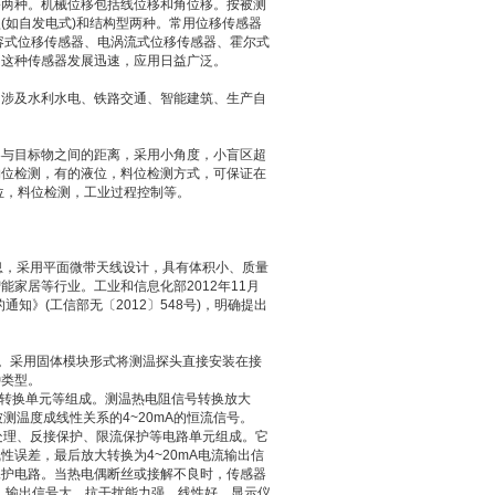
移两种。机械位移包括线位移和角位移。按被测
(如自发电式)和结构型两种。常用位移传感器
容式位移传感器、电涡流式位移传感器、霍尔式
。这种传感器发展迅速，应用日益广泛。
，涉及水利水电、铁路交通、智能建筑、生产自
器与目标物之间的距离，采用小角度，小盲区超
物位检测，有的液位，料位检测方式，可保证在
位，料位检测，工业过程控制等。
息，采用平面微带天线设计，具有体积小、质量
家居等行业。工业和信息化部2012年11月
知》(工信部无〔2012〕548号)，明确提出
成。采用固体模块形式将测温探头直接安装在接
种类型。
I转换单元等组成。测温热电阻信号转换放大
测温度成线性关系的4~20mA的恒流信号。
处理、反接保护、限流保护等电路单元组成。它
误差，最后放大转换为4~20mA电流输出信
保护电路。当热电偶断丝或接解不良时，传感器
线、输出信号大、抗干扰能力强、线性好、显示仪