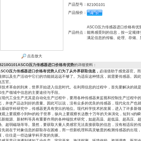
产品型号：
8210G101
产品报价：
ASCO压力传感器进口价格有
产品特点：
能将感受到的信息，按一定规律
满足信息的传输、处理、存储、
点击放大
8210G101ASCO压力传感器进口价格有优势
的详细资料：
ASCO压力传感器进口价格有优势
人们为了从外界获取信息，
必须借助于感觉器官。而
规律以及生产活动中它们的功能就远远不够了。为适应这种情况，就需要传感器。因
电五官。
新技术革命的到来，世界开始进入信息时代。在利用信息的过程中，首先要解决的就
和生产领域中信息的主要途径与手段。
在现代工业生产尤其是自动化生产过程中，要用各种传感器来监视和控制生产过程中
态，并使产品达到好的质量。因此可以说，没有众多的优良的传感器，现代化生产也
在基础学科研究中，传感器更具有突出的地位。现代科学技术的发展，进入了许多新领
微观上要观察小到fm的粒子世界，纵向上要观察长达数十万年的天体演化，短到 s的
拓新能源、新材料等具有重要作用的各种端技术研究，如超高温、超低温、超高压、
场、超弱磁场等等。显然，要获取大量人类感官无法直接获取的信息，没有相适应的
首先就在于对象信息的获取存在困难，而一些新机理和高灵敏度的检测传感器的出现
展，往往是一些边缘学科开发的先驱。
传感器早已渗透到诸如工业生产、宇宙开发、海洋探测、环境保护、资源调查、医学