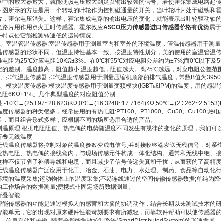
路中的放大器放大，就能使该电压放大到足以输出较强的信号。若使霍尔集成电路起
下图所示的方法是用一个转动的叶轮作为控制磁通量的开关，当叶轮叶片处于磁铁和
片，霍尔电压消失。这样，霍尔集成电路的输出电压的变化，就能表示出叶轮驱动轴
电路片用作用点火正时传感器。霍尔效应
ASCO压力传感器进口传感器价格有优势
属于
一特点使它能检测转速低的运转情况。
1、室温管温传感器:室温传感器用于测量室内和室外的环境温度，管温传感器用于测
温传感器的形状不同，但温度特性基本一致。按温度特性划分，美的使用的室温管温传感器有
准电阻为25℃对应电阻10KΩ±3%。在0℃和55℃对应电阻公差约为±7%;而0℃以
定的差别。温度越高，阻值越小;温度越低，阻值越大。离25℃越远，对应电阻公差范
2、排气温度传感器:排气温度传感器用于测量压缩机顶部的排气温度，常数B值为3950K±
3、模块温度传感器:模块温度传感器用于测量变频模块(IGBT或IPM)的温度，用的感温头
电阻6KΩ±1%。几个典型温度的对应阻值分别
:-10℃→(25.897~28.623)KΩ;0℃→(16.3248~17.7164)KΩ;50℃→(2.3262~2.5153
温度传感器的种类很多，经常使用的有热电阻:PT100、PT1000、Cu50、Cu100;
多，而且组合形式多样，应根据不同的场所选用合适的产品。
测温原理:根据电阻阻值、热电偶的电势随温度不同发生有规律的变化的原理，我们可
折叠无线温度
无线温度传感器将控制对象的温度参数变成电信号,并对接收终端发送无线信号，对系
业热电阻、热电偶的接线盒内，与现场传感元件构成一体化结构。通常和无线中继、
这样不仅节省了补偿导线和电缆，而且减少了信号传递失真和干扰，从而获的了高精
无线温度传感器广泛应用于化工、冶金、石油、电力、水处理、制药、食品等自动化行
环境的温度采集;运动物体上的温度采集;不易连线通过的空间传输传感器数据;单纯为
的工作场合的数据测量;便携式非固定场所数据测量。
折叠智能
智能传感器的功能是通过模拟人的感官和大脑的协调动作，结合长期以来测试技术的
智能单元，它的出现对原来硬件性能苛刻要求有所减轻，而靠软件帮助可以使传感器
1、信息存储和传输--随着全智能集散控制系统(SmartDistributedSystem)的