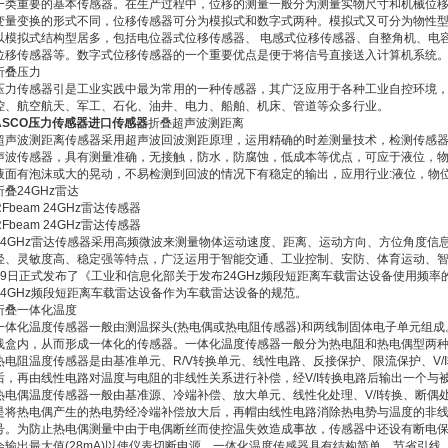
一类重要的基本传感器。在生产过程中，位移的测量一般分为测量实物尺寸和机械位
变量变换的形式不同，位移传感器可分为模拟式和数字式两种。模拟式又可分为物性型
以模拟式结构型居多，包括电位器式位移传感器、 电感式位移传感器、自整角机、电
位移传感器等。数字式位移传感器的一个重要优点是便于将信号直接送入计算机系统
折叠压力
压力传感器引是工业实践中最为常用的一种传感器，其广泛应用于各种工业自控环境
控、航空航天、军工、石化、油井、电力、船舶、机床、管道等众多行业。
ASCO压力传感器进口传感器
折叠超声波测距离
超声波测距离传感器采用超声波回波测距原理，运用精确的时差测量技术，检测传感
声波传感器，具有测量准确，无接触，防水，防腐蚀，低成本等优点，可应于液位，
液面有泡沫或大的晃动，不易检测到回波的情况下有稳定的输出，应用行业:液位，物
折叠24GHz雷达
RFbeam 24GHz雷达传感器
RFbeam 24GHz雷达传感器
24GHz雷达传感器采用高频微波来测量物体运动速度、距离、运动方向、方位角度信
轻、灵敏度高、稳定强等特点，广泛运用于智能交通、工业控制、安防、体育运动、智能
19日正式发布了《工业和信息化部关于发布24GHz频段短距离车载雷达设备使用频率的通
24GHz频段短距离车载雷达设备作为车载雷达设备的规范。
折叠一体化温度
一体化温度传感器一般由测温探头(热电偶或热电阻传感器)和两线制固体电子单元组
线盒内，从而形成一体化的传感器。一体化温度传感器一般分为热电阻和热电偶型两
热电阻温度传感器是由基准单元、R/V转换单元、线性电路、反接保护、限流保护、V/
后，再由线性电路对温度与电阻的非线性关系进行补偿，经V/I转换电路后输出一个与被
热电偶温度传感器一般由基准源、冷端补偿、放大单元、线性化处理、V/I转换、断偶
是将热电偶产生的热电势经冷端补偿放大后，再帽由线性电路消除热电势与温度的非线性
号。为防止热电偶测量中由于电偶断丝而使控温失效造成事故，传感器中还设有断电
会输出最大值(28mA)以使仪表切断电源。一体化温度传感器具有结构简单、节省引