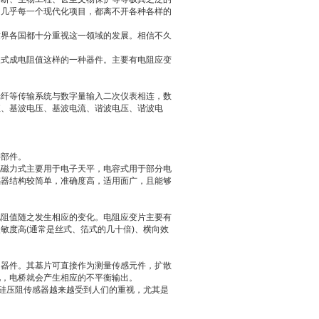
，几乎每一个现代化项目，都离不开各种各样的
世界各国都十分重视这一领域的发展。相信不久
换式成电阻值这样的一种器件。主要有电阻应变
光纤等传输系统与数字量输入二次仪表相连，数
值、基波电压、基波电流、谐波电压、谐波电
键部件。
电磁力式主要用于电子天平，电容式用于部分电
感器结构较简单，准确度高，适用面广，且能够
。
电阻值随之发生相应的变化。电阻应变片主要有
敏度高(通常是丝式、箔式的几十倍)、横向效
的器件。其基片可直接作为测量传感元件，扩散
化，电桥就会产生相应的不平衡输出。
的硅压阻传感器越来越受到人们的重视，尤其是