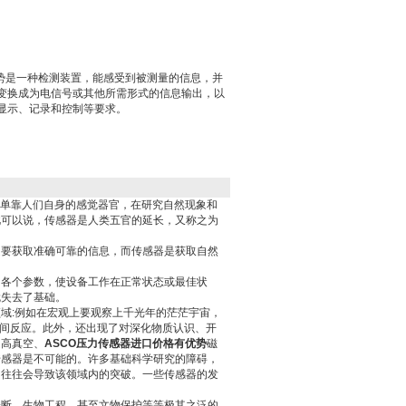
优势是一种检测装置，能感受到被测量的信息，并
变换成为电信号或其他所需形式的信息输出，以
显示、记录和控制等要求。
单靠人们自身的感觉器官，在研究自然现象和
此可以说，传感器是人类五官的延长，又称之为
是要获取准确可靠的信息，而传感器是获取自然
的各个参数，使设备工作在正常状态或最佳状
就失去了基础。
域:例如在宏观上要观察上千光年的茫茫宇宙，
瞬间反应。此外，还出现了对深化物质认识、开
超高真空、
ASCO压力传感器进口价格有优势
磁
传感器是不可能的。许多基础科学研究的障碍，
，往往会导致该领域内的突破。一些传感器的发
诊断、生物工程、甚至文物保护等等极其之泛的