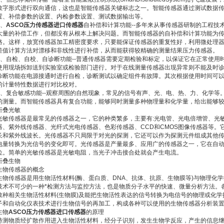
数字形式进行双向通信，这也是智能传感器关键标志之一。智能传感器通过测试数据
置、补偿参数的设置、内检参数设置、测试数据输出等。
2、
ASCO压力传感器进口传感器
自补偿和计算功能--多年来从事传感器研制的工程技
大量的补偿工作，但都没有从根本上解决问题。而智能传感器的自补偿和计算功能为
路。这样，放宽传感器加工精密度要求，只要能保证传感器的重复性好，利用微处理
差值计算方法对漂移和非线性进行补偿，从而能获得较精确的测量结果压力传感器。
3、自检、自校、自诊断功能--普通传感器需要定期检验和标定，以保证它在正常使用
使用现场拆卸送到实验室或检验部门进行。对于在线测量传感器出现异常则不能及时
诊断功能在电源接通时进行自检，诊断测试以确定组件有故障。其次根据使用时间可以
的计量特性数据进行对比校对。
4、复合敏感功能--观察周围的自然现象，常见的信号有声、光、电、热、力、化学等
的测量。而智能传感器具有复合功能，能够同时测量多种物理量和化学量，给出能够
折叠光敏
光敏传感器是最常见的传感器之一，它的种类繁多，主要有:光电管、光电倍增管、光
器、紫外线传感器、光纤式光电传感器、色彩传感器、CCD和CMOS图像传感器等。
长和紫外线波长。光传感器不只局限于对光的探测，它还可以作为探测元件组成其他
电量转换为光信号的变化即可。光传感器是产量最多、应用广的传感器之一，它在自
位。简单的光敏传感器是光敏电阻，当光子冲击接合处就会产生电流。
折叠生物
生物传感器的概念
生物传感器是用生物活性材料(酶、蛋白质、DNA、抗体、抗原、生物膜等)与物理化
技术不可少的一种*检测方法与监控方法，也是物质分子水平的快速、微量分析方法。
数种相关生物活性材料(生物膜)及能把生物活性表达的信号转换为电信号的物理或化学
子和自动化仪表技术进行生物信号的再加工，构成各种可以使用的生物传感器分析装
生物
ASCO压力传感器进口传感器
的原理
待测物质经扩散作用进入生物活性材料，经分子识别，发生生物学反应，产生的信息