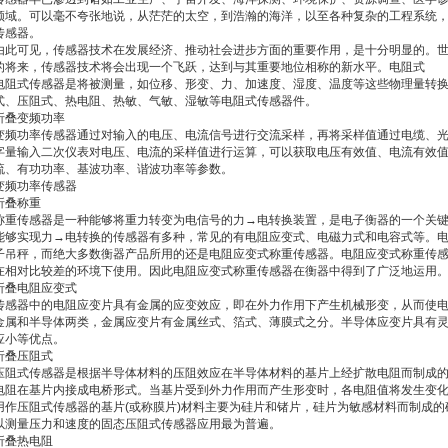
领域。可以毫不夸张地说，从茫茫的太空，到浩瀚的海洋，以至各种复杂的工程系统
传感器。
由此可见，传感器技术在发展经济、推动社会进步方面的重要作用，是十分明显的。
的将来，传感器技术将会出现一个飞跃，达到与其重要地位相称的新水平。电阻式
电阻式传感器是将被测量，如位移、形变、力、加速度、湿度、温度等这些物理量转
式、压阻式、热电阻、热敏、气敏、湿敏等电阻式传感器件。
折叠变频功率
变频功率传感器通过对输入的电压、电流信号进行交流采样，再将采样值通过电缆、
字量输入二次仪表对电压、电流的采样值进行运算，可以获取电压有效值、电流有效
流、有功功率、基波功率、谐波功率等参数。
变频功率传感器
折叠称重
称重传感器是一种能够将重力转变为电信号的力→电转换装置，是电子衡器的一个关
能够实现力→电转换的传感器有多种，常见的有电阻应变式、电磁力式和电容式等。
子吊秤，而绝大多数衡器产品所用的还是电阻应变式称重传感器。电阻应变式称重传
在相对比较差的环境下使用。因此电阻应变式称重传感器在衡器中得到了广泛地运用
折叠电阻应变式
传感器中的电阻应变片具有金属的应变效应，即在外力作用下产生机械形变，从而使
金属和半导体两类，金属应变片有金属丝式、箔式、薄膜式之分。半导体应变片具有灵
应小等优点。
折叠压阻式
压阻式传感器是根据半导体材料的压阻效应在半导体材料的基片上经扩散电阻而制成
电阻在基片内接成电桥形式。当基片受到外力作用而产生形变时，各电阻值将发生变
用作压阻式传感器的基片(或称膜片)材料主要为硅片和锗片，硅片为敏感材料而制成
以测量压力和速度的固态压阻式传感器应用最为普遍。
折叠热电阻