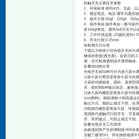
轻触开关主要技术参数
1、环保标准:有RoHS、无卤
2、额定电流、电压:通常为毫安级，5
3、操作力度:50gf、100gf、160gf
4、操作寿命:操作寿命一般与操
拿160gf来说、通常6x6开关可以
5、工作环境温度:-25摄氏度到+7
6、开关行程:0.25mm
按检测方式分类
下面以为例来介绍光电开关的分类
物体的密度(透光度)。反射式的
测，也可检测透明或半透明物体
折叠按结构分类
光电开关按结构可分为放大器分
1)放大器分离型是将放大器与传
大器的功能较多。因此，该类型
关，能控制6种输出状态，兼有接
2)放大器内藏型是将放大器与传
1ms两种)，能检测狭小和高速
输出方式，能防止相互干扰，在
3)电源内藏型是将放大器、传感
现场取代接触式行程开关，可直接
开、常闭接点，可防止相互干扰
折叠光电开关工作原理
由振荡回路产生的调制脉冲经反射
光敏三极管DU。并在接收电路中