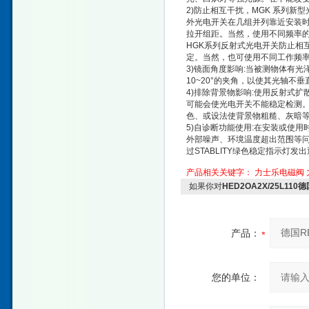
2)防止相互干扰，MGK 系列
外光电开关在几组并列靠近安装
拉开组距。当然，使用不同频率
HGK系列反射式光电开关防止相
定。当然，也可使用不同工作频
3)镜面角度影响:当被测物体有
10~20°的夹角，以使其光轴不
4)排除背景物影响:使用反射式
可能会使光电开关不能稳定检测
色、或设法使背景物粗糙、灰暗
5)自诊断功能使用:在安装或使
外部噪声、环境温度超出范围等
过STABLITY绿色稳定指示灯
产品相关关键字：
力士乐电磁阀
如果你对
HED2OA2X/25L1
产品：
您的单位：