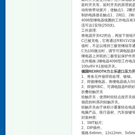
延时开关等。延时开关的原理就是
动衔铁带动簧片，使触点1、2断
制的电路接在触点1、2间(1、2
4098型继电器线圈的工作电压有
流可达1安培(250伏)。
工作原理:
将电源开关K2闭合，再按下按钮
C已被充电，它将通过R和V1V
值时，不足以维持三极管继续导通
C为100微法时，调节可调电阻器
继电器上并联的二极管起保护作
元件规格:J继电器4098型工作电压6
100u/6V K1按钮开关。
德国REXROTH力士乐进口压力
1、将各元件做焊前处理、镀锡。
2、焊接继电器。将继电器插入印
3、焊接R和C、可调电阻器R焊
折叠轻触开关
轻触开关，使用时轻轻点按开关
领弈的IKI系列轻触开关。
轻触开关由于体积小重量轻在电器
电脑产品、医疗器材、汽车按键
封装种类:
1、SMT贴片;
2、DIP插件。
规格:6x6mm、12x12mm、5x5m