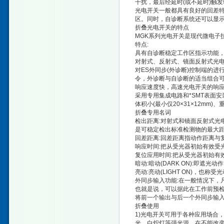
干扰，最后经延时(或不延时)触
光电开关一般都具有良好的回差
区。同时，自诊断系统还可以显
折叠光电开关的特点
MGK系列光电开关是现代微电子
特点:
具有自诊断稳定工作区指示功能，
对射式、反射式、镜面反射式光电
对ES外同步(外诊断)控制端的
令，外诊断与自诊断的适当组合可
响应速度快，高速光电开关的响应速
采用专用集成电路和*SMT表面安
体积小(最小仅20×31×12mm
折叠专用名词
检出距离:对射式和镜面反射式光
是可稳定检出标准检测物的最大
回差距离:回差距离指动作距离与
响应时间:把从受光器初始有效受
复位应用时间:把从受光器初始有
暗动:暗动(DARK ON):即
亮动:亮动(LIGHT ON)，
外同步输入功能:在一般情况下，
也就是说，可以据此在工作前预
将前一个输出与后一个外同步输
折叠使用
1)光电开关可用于各种应用场合
光、白炽灯等强光源。在不能改变