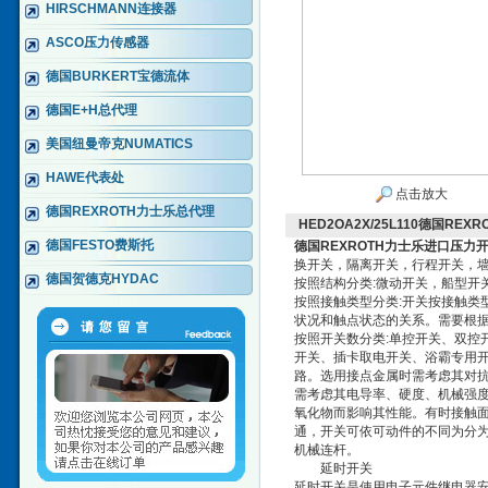
HIRSCHMANN连接器
ASCO压力传感器
德国BURKERT宝德流体
德国E+H总代理
美国纽曼帝克NUMATICS
HAWE代表处
点击放大
德国REXROTH力士乐总代理
HED2OA2X/25L110德国RE
德国FESTO费斯托
德国REXROTH力士乐进口压力
换开关，隔离开关，行程开关，
德国贺德克HYDAC
按照结构分类:微动开关，船型开
按照接触类型分类:开关按接触类型
状况和触点状态的关系。需要根
按照开关数分类:单控开关、双控
开关、插卡取电开关、浴霸专用开
路。选用接点金属时需考虑其对
需考虑其电导率、硬度、机械强
氧化物而影响其性能。有时接触
通，开关可依可动件的不同为分为杠杆开关
机械连杆。
延时开关
延时开关是使用电子元件继电器