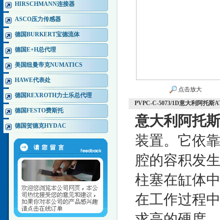
HIRSCHMANN连接器
ASCO压力传感器
德国BURKERT宝德流体
德国E+H总代理
美国纽曼帝克NUMATICS
HAWE代表处
点击放大
德国REXROTH力士乐总代理
PVPC-C-5073/1D意大利阿托
德国FESTO费斯托
意大利阿托斯
德国贺德克HYDAC
装置。它依
腔的容积发
柱塞在缸体
在工作过程
求高的硬度