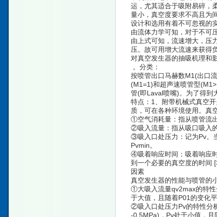
运，尤其适合于吸附易碎，
量小，真空度要求不高且为
设计和选用有着不可忽视的
由流体力学可知，对于不可压
由上式可知，流速增大，压力降
压。故可用增大流速来获得
对真空发生器的抽吸机理和
。分类：
按喷管出口马赫数M1(出口
(M1=1)和超声速喷管型(
管(即Laval喷嘴)。为了
特点：
1、附带机械式真空开
质，可在各种环境使用。真空
①空气消耗量：指从喷管流出
②吸入流量：指从吸口吸入的
③吸入口处压力：记为Pv。
Pvmin。
④吸着响应时间：吸着响应
到一个必要的真空度的时间 [3
因素
真空发生器的性能与喷管的
①大吸入流量qv2max的特
于大值，且随着P01的变化
②吸入口处压力Pv的特性分析
-0.5MPa)，Pv处于小值，