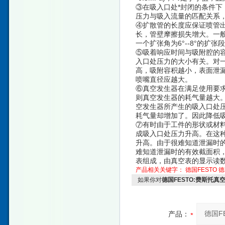
③在吸入口处*封闭的条件下
压力与吸入流量的匹配关系
④扩散管的长度应保证喷管
长，管壁摩擦损失增大。一般
一个扩张角为6°--8°的扩张
⑤吸着响应时间与吸附腔的容
入口处压力的大小有关。对
高，吸附容积越小，表面泄
喷嘴直径应越大。
⑥真空发生器在满足使用要求
则真空发生器的耗气量越大
空发生器所产生的吸入口处压
耗气量却增加了。因此降低
⑦有时由于工件的形状或材
成吸入口处压力升高。在这
升高。由于很难知道泄漏时
难知道泄漏时的有效截面积
表组成，由真空表的显示读
产品相关关键字：
德国FESTO
德
如果你对
德国FESTO:费斯托真
产品：