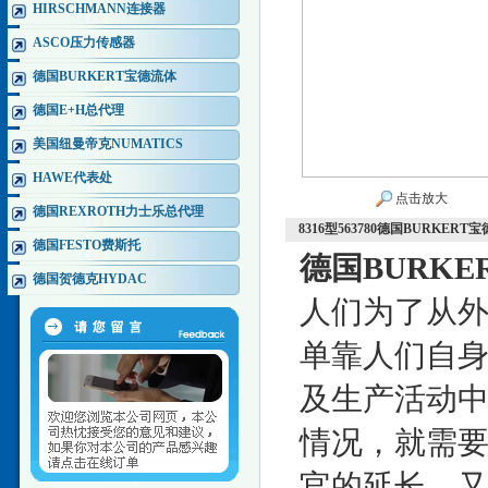
HIRSCHMANN连接器
ASCO压力传感器
德国BURKERT宝德流体
德国E+H总代理
美国纽曼帝克NUMATICS
HAWE代表处
点击放大
德国REXROTH力士乐总代理
8316型563780德国BURKER
德国FESTO费斯托
德国BURK
德国贺德克HYDAC
人们为了从
单靠人们自
及生产活动
情况，就需
官的延长，