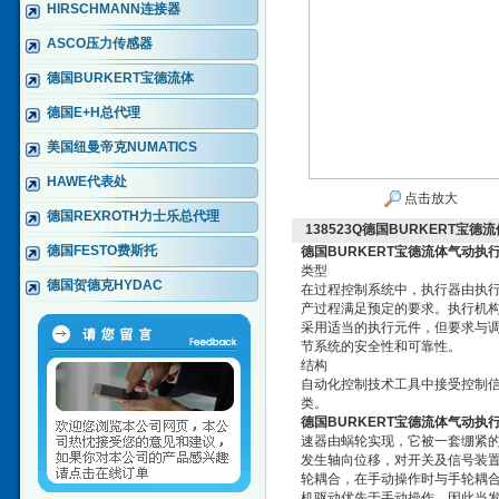
HIRSCHMANN连接器
ASCO压力传感器
德国BURKERT宝德流体
德国E+H总代理
美国纽曼帝克NUMATICS
HAWE代表处
点击放大
德国REXROTH力士乐总代理
138523Q德国BURKERT宝
德国FESTO费斯托
德国BURKERT宝德流体气动执
类型
德国贺德克HYDAC
在过程控制系统中，执行器由执
产过程满足预定的要求。执行机
采用适当的执行元件，但要求与
节系统的安全性和可靠性。
结构
自动化控制技术工具中接受控制
类。
德国BURKERT宝德流体气动执
速器由蜗轮实现，它被一套绷紧
发生轴向位移，对开关及信号装置
轮耦合，在手动操作时与手轮耦
机驱动优先于手动操作，因此当