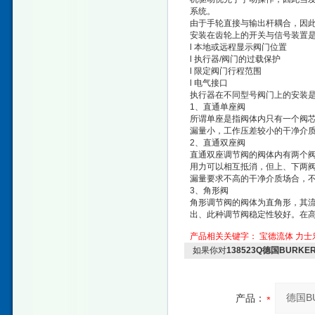
系统。
由于手轮直接与输出杆耦合，因
安装在齿轮上的开关与信号装置
l 本地或远程显示阀门位置
l 执行器/阀门的过载保护
l 限定阀门行程范围
l 电气接口
执行器在不同型号阀门上的安装
1、直通单座阀
所谓单座是指阀体内只有一个阀芯
漏量小，工作压差较小的干净介
2、直通双座阀
直通双座调节阀的阀体内有两个阀
用力可以相互抵消，但上、下两
漏量要求不高的干净介质场合，
3、角形阀
角形调节阀的阀体为直角形，其
出、此种调节阀稳定性较好。在
产品相关关键字：
宝德流体
力士
如果你对
138523Q德国BUR
产品：