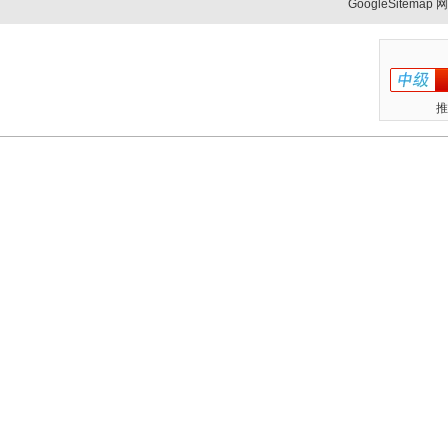
GoogleSitemap
网
推