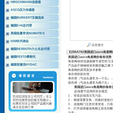
HIRSCHMANN连接器
ASCO压力传感器
德国BURKERT宝德流体
德国E+H总代理
美国纽曼帝克NUMATICS
HAWE代表处
点击放大
德国REXROTH力士乐总代理
E290A792美国进口asco角座
德国FESTO费斯托
美国进口asco角座阀价格有优势
角座阀保持流速能够节省空间.它
德国贺德克HYDAC
产品由不锈钢铸造和聚四氟乙烯.可
角座阀的原理及技术参数：
单作用和双作用
单作用（气动头通常为一个孔）
双作用（气动头通常为两个孔）
美国进口asco角座阀价格有
必须遵守适用的安全规范
1． 管道必须清洁无污染。
2． 根据需要安装，但最好使执
3． 连接阀门注意对准管道，只
4． 打开或维修该角阀之前先切
注意：