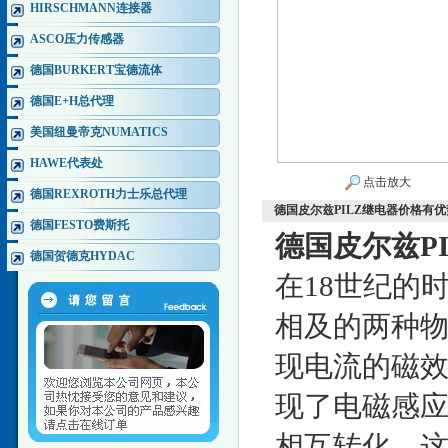
HIRSCHMANN连接器
ASCO压力传感器
德国BURKERT宝德流体
德国E+H总代理
美国纽曼帝克NUMATICS
HAWE代表处
点击放大
德国REXROTH力士乐总代理
德国皮尔兹PILZ继电器价格有优
德国FESTO费斯托
德国皮尔兹P
德国贺德克HYDAC
在18世纪的
相及的两种物
现电流的磁效
现了电磁感
相互转化，