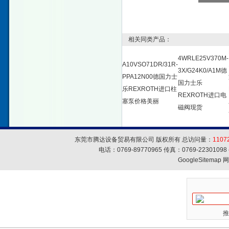
相关同类产品：
4WRLE25V370M-
A10VSO71DR/31R-
3X/G24K0/A1M德
PPA12N00德国力士
国力士乐
乐REXROTH进口柱
REXROTH进口电
塞泵价格美丽
磁阀现货
东莞市腾达设备贸易有限公司 版权所有 总访问量：
1107
电话：0769-89770965 传真：0769-223010
GoogleSitemap
网
推