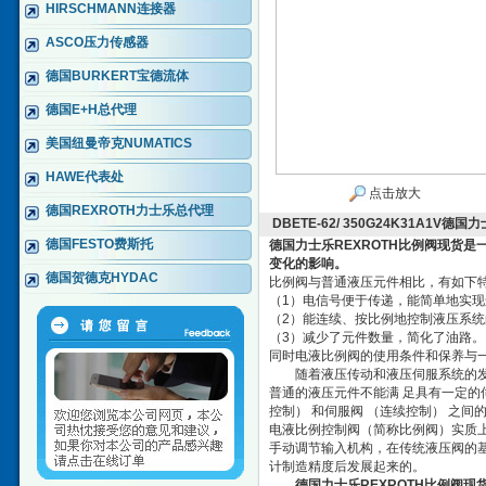
HIRSCHMANN连接器
ASCO压力传感器
德国BURKERT宝德流体
德国E+H总代理
美国纽曼帝克NUMATICS
HAWE代表处
点击放大
德国REXROTH力士乐总代理
DBETE-62/ 350G24K31A1V
德国FESTO费斯托
德国力士乐REXROTH比例阀现货
是
变化的影响。
德国贺德克HYDAC
比例阀与普通液压元件相比，有如下
（1）电信号便于传递，能简单地实现
（2）能连续、按比例地控制液压系统
（3）减少了元件数量，简化了油路。
同时电液比例阀的使用条件和保养与一
随着液压传动和液压伺服系统的发展
普通的液压元件不能满 足具有一定的
控制） 和伺服阀 （连续控制） 之间
电液比例控制阀（简称比例阀）实质
手动调节输入机构，在传统液压阀的
计制造精度后发展起来的。
德国力士乐REXROTH比例阀现