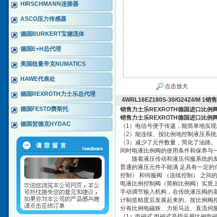
HIRSCHMANN连接器
ASCO压力传感器
德国BURKERT宝德流体
德国E+H总代理
美国纽曼帝克NUMATICS
HAWE代表处
点击放大
德国REXROTH力士乐总代理
4WRL16EZ180S-30/G24Z4/M
德国FESTO费斯托
销售力士乐REXROTH德国进口比例
销售力士乐REXROTH德国进口比例
德国贺德克HYDAC
（1）电信号便于传递，能简单地实现
（2）能连续、按比例地控制液压系统
（3）减少了元件数量，简化了油路。
同时电液比例阀的使用条件和保养与一
随着液压传动和液压伺服系统的发展
普通的液压元件不能满 足具有一定的
控制） 和伺服阀 （连续控制） 之间
电液比例控制阀（简称比例阀）实质
手动调节输入机构，在传统液压阀的
计制造精度后发展起来的。按比例阀
分有比例电磁铁、力矩马达、直流伺
（1）电磁式 电磁式是指采用比例电