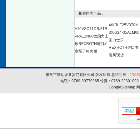
相关同类产品：
4WRLE25V370M-
A10VSO71DR/31R-
3X/G24K0/A1M德
PPA12N00德国力士
国力士乐
乐REXROTH进口柱
REXROTH进口电
塞泵价格美丽
磁阀现货
东莞市腾达设备贸易有限公司 版权所有 总访问量：
1106
电话：0769-89770965 传真：0769-223010
GoogleSitemap
网
推