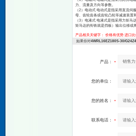
力、流量及方向等参数。
（2）电动式 电动式是指采用直流伺
母、齿轮齿条或齿轮凸轮等减速装置
（3）电液式 电液式是指采用力矩马
矩马达的衔铁就是挡板）输出位移或
产品相关关键字：
价格有优势
进口比
如果你对
4WRL16EZ180S-30/G
产品：
您的单位：
您的姓名：
联系电话：