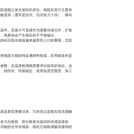
电阻值随之发生相应的变化。电阻应变片主要有
灵敏度高（通常是丝式、箔式的几十倍）、横向
的器件。其基片可直接作为测量传感元件，扩散
化，电桥就会产生相应的不平衡输出。
成的硅压阻传感器越来越受到人们的重视，尤其
。热电阻大都由纯金属材料制成，应用最多的是
的参数。在温度检测精度要求比较高的场合，这
大、线性好、性能稳定、使用温度范围宽、加工
感器是新型测量仪表，它的优点是能实现无接触
向各方向散射。部分散射光返回到传感器接收
大功能的光学传感器，因此它能检测极其微弱的