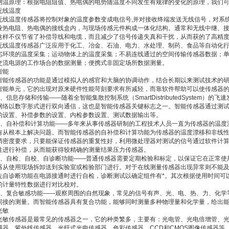
测温原理：根据电阻阻值、热电偶的电势随温度不同发生有规律的变化的原理，我们
无线温度
无线温度传感器将控制对象的温度参数变成电信号,并对接收终端发送无线信号，对系
业热电阻、热电偶的接线盒内，与现场传感元件构成一体化结构。通常和无线中继、
这样不仅节省了补偿导线和电缆，而且减少了信号传递失真和干扰，从而获的了高精
无线温度传感器广泛应用于化工、冶金、石油、电力、水处理、制药、食品等自动化
劣环境的温度采集；运动物体上的温度采集；不易连线通过的空间传输传感器数据；
交流电源的工作场合的数据测量；便携式非固定场所数据测量。
智能
智能传感器的功能是通过模拟人的感官和大脑的协调动作，结合长期以来测试技术的
智能单元，它的出现对原来硬件性能苛刻要求有所减轻，而靠软件帮助可以使传感器
1、信息存储和传输——随着全智能集散控制系统（SmartDistributedSystem
网络以数字形式进行双向通信，这也是智能传感器关键标志之一。智能传感器通过测
的设置、补偿参数的设置、内检参数设置、测试数据输出等。
2、自补偿和计算功能——多年来从事传感器研制的工程技术人员一直为传感器的温度
有从根本上解决问题。而智能传感器的自补偿和计算功能为传感器的温度漂移和非线
精密度要求，只要能保证传感器的重复性好，利用微处理器对测试的信号通过软件计
性进行补偿，从而能获得较精确的测量结果压力传感器。
3、自检、自校、自诊断功能——普通传感器需要定期检验和标定，以保证它在正常使
器从使用现场拆卸送到实验室或检验部门进行。对于在线测量传感器出现异常则不能
先自诊断功能在电源接通时进行自检，诊断测试以确定组件有*。其次根据使用时间可以
的计量特性数据进行对比校对。
4、复合敏感功能——观察周围的自然现象，常见的信号有声、光、电、热、力、化学
间接的测量。而智能传感器具有复合功能，能够同时测量多种物理量和化学量，给出
光敏
光敏传感器是最常见的传感器之一，它的种类繁多，主要有：光电管、光电倍增管、
感器、紫外线传感器、光纤式光电传感器、色彩传感器、CCD和CMOS图像传感器等