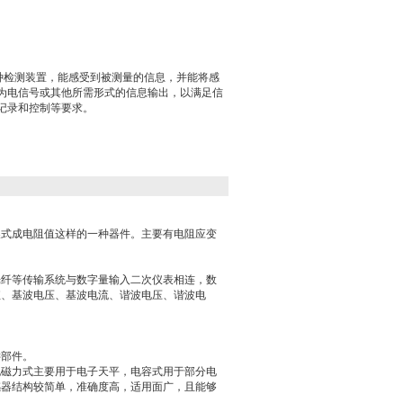
一种检测装置，能感受到被测量的信息，并能将感
为电信号或其他所需形式的信息输出，以满足信
记录和控制等要求。
换式成电阻值这样的一种器件。主要有电阻应变
光纤等传输系统与数字量输入二次仪表相连，数
值、基波电压、基波电流、谐波电压、谐波电
键部件。
电磁力式主要用于电子天平，电容式用于部分电
感器结构较简单，准确度高，适用面广，且能够
。