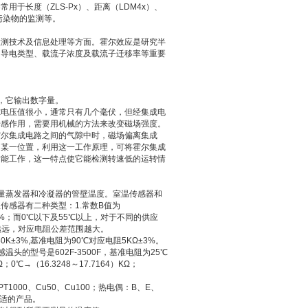
于长度（ZLS-Px）、距离（LDM4x）、
气污染物的监测等。
检测技术及信息处理等方面。霍尔效应是研究半
的导电类型、载流子浓度及载流子迁移率等重要
，它输出数字量。
尔电压值很小，通常只有几个毫伏，但经集成电
传感作用，需要用机械的方法来改变磁场强度。
霍尔集成电路之间的气隙中时，磁场偏离集成
的某一位置，利用这一工作原理，可将霍尔集成
才能工作，这一特点使它能检测转速低的运转情
量蒸发器和冷凝器的管壁温度。室温传感器和
感器有二种类型：1.常数B值为
±7%；而0℃以下及55℃以上，对于不同的供应
越远，对应电阻公差范围越大。
±3%,基准电阻为90℃对应电阻5KΩ±3%。
头的型号是602F-3500F，基准电阻为25℃
0℃→（16.3248～17.7164）KΩ；
1000、Cu50、Cu100；热电偶：B、E、
合适的产品。