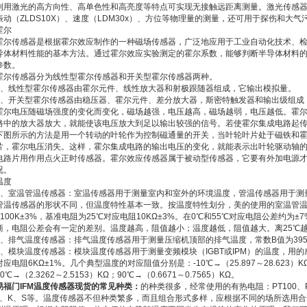
利用激光的高方向性、高单色性和高亮度等特点可实现无接触远距离测量。激光传感器常用
振动（ZLDS10X）、速度（LDM30x）、方位等物理量的测量，还可用于探伤和大
霍尔
霍尔传感器是根据霍尔效应制作的一种磁场传感器，广泛地应用于工业自动化技术、
导体材料性能的基本方法。通过霍尔效应实验测定的霍尔系数，能够判断半导体材料
参数。
霍尔传感器分为线性型霍尔传感器和开关型霍尔传感器两种。
1、线性型霍尔传感器由霍尔元件、线性放大器和射极跟随器组成，它输出模拟量。
2、开关型霍尔传感器由稳压器、霍尔元件、差分放大器，斯密特触发器和输出级组成
霍尔电压随磁场强度的变化而变化，磁场越强，电压越高，磁场越弱，电压越低。霍
路中的放大器放大，就能使该电压放大到足以输出较强的信号。若使霍尔集成电路起
下图所示的方法是用一个转动的叶轮作为控制磁通量的开关，当叶轮叶片处于磁铁和
片，霍尔电压消失。这样，霍尔集成电路的输出电压的变化，就能表示出叶轮驱动轴
电路片用作用点火正时传感器。霍尔效应传感器属于被动型传感器，它要有外加电源
况。
温度
1、室温管温传感器：室温传感器用于测量室内和室外的环境温度，管温传感器用于测
管温传感器的形状不同，但温度特性基本一致。按温度特性划分，美的使用的室温管温传
4100K±3%，基准电阻为25℃对应电阻10KΩ±3%。在0℃和55℃对应电阻公差约为
商，电阻公差会有一定的差别。温度越高，阻值越小；温度越低，阻值越大。离25℃
2、排气温度传感器：排气温度传感器用于测量压缩机顶部的排气温度，常数B值为3950K
3、模块温度传感器：模块温度传感器用于测量变频模块（IGBT或IPM）的温度，用的感温
对应电阻6KΩ±1%。几个典型温度的对应阻值分别是：-10℃→（25.897～28.623）KΩ；
50℃→（2.3262～2.5153）KΩ；90℃→（0.6671～0.7565）KΩ。
易福门IFM温度传感器现货
的常见种类：
的种类很多，经常使用的有热电阻：PT100、PT
J、K、S等。温度传感器不但种类繁多，而且组合形式多样，应根据不同的场所选用