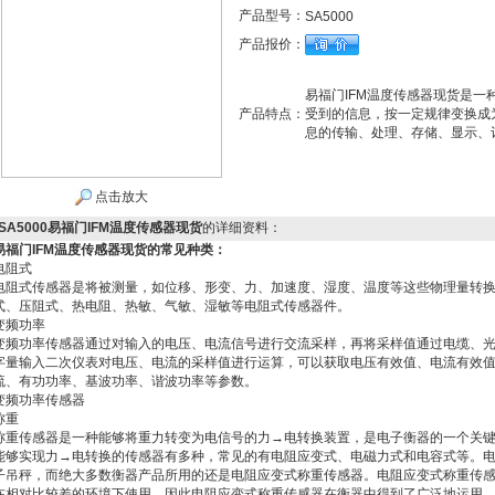
产品型号：
SA5000
产品报价：
易福门IFM温度传感器现货是
产品特点：
受到的信息，按一定规律变换成
息的传输、处理、存储、显示、
点击放大
SA5000易福门IFM温度传感器现货
的详细资料：
易福门I
FM温度传感器现货的常见种类：
电阻式
电阻式传感器是将被测量，如位移、形变、力、加速度、湿度、温度等这些物理量转
式、压阻式、热电阻、热敏、气敏、湿敏等电阻式传感器件。
变频功率
变频功率传感器通过对输入的电压、电流信号进行交流采样，再将采样值通过电缆、
字量输入二次仪表对电压、电流的采样值进行运算，可以获取电压有效值、电流有效
流、有功功率、基波功率、谐波功率等参数。
变频功率传感器
称重
称重传感器是一种能够将重力转变为电信号的力→电转换装置，是电子衡器的一个关
能够实现力→电转换的传感器有多种，常见的有电阻应变式、电磁力式和电容式等。
子吊秤，而绝大多数衡器产品所用的还是电阻应变式称重传感器。电阻应变式称重传
在相对比较差的环境下使用。因此电阻应变式称重传感器在衡器中得到了广泛地运用