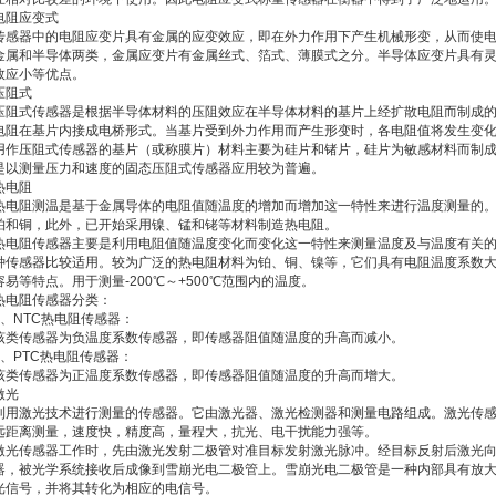
电阻应变式
传感器中的电阻应变片具有金属的应变效应，即在外力作用下产生机械形变，从而使
金属和半导体两类，金属应变片有金属丝式、箔式、薄膜式之分。半导体应变片具有
效应小等优点。
压阻式
压阻式传感器是根据半导体材料的压阻效应在半导体材料的基片上经扩散电阻而制成
电阻在基片内接成电桥形式。当基片受到外力作用而产生形变时，各电阻值将发生变
用作压阻式传感器的基片（或称膜片）材料主要为硅片和锗片，硅片为敏感材料而制
是以测量压力和速度的固态压阻式传感器应用较为普遍。
热电阻
热电阻测温是基于金属导体的电阻值随温度的增加而增加这一特性来进行温度测量的
铂和铜，此外，已开始采用镍、锰和铑等材料制造热电阻。
热电阻传感器主要是利用电阻值随温度变化而变化这一特性来测量温度及与温度有关
种传感器比较适用。较为广泛的热电阻材料为铂、铜、镍等，它们具有电阻温度系数
容易等特点。用于测量-200℃～+500℃范围内的温度。
热电阻传感器分类：
1、NTC热电阻传感器：
该类传感器为负温度系数传感器，即传感器阻值随温度的升高而减小。
2、PTC热电阻传感器：
该类传感器为正温度系数传感器，即传感器阻值随温度的升高而增大。
激光
利用激光技术进行测量的传感器。它由激光器、激光检测器和测量电路组成。激光传
远距离测量，速度快，精度高，量程大，抗光、电干扰能力强等。
激光传感器工作时，先由激光发射二极管对准目标发射激光脉冲。经目标反射后激光
器，被光学系统接收后成像到雪崩光电二极管上。雪崩光电二极管是一种内部具有放
光信号，并将其转化为相应的电信号。