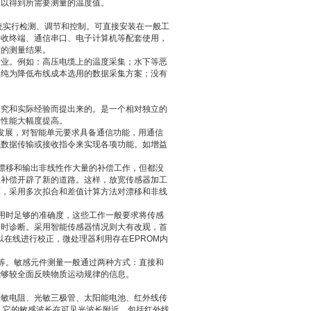
可以得到所需要测量的温度值。
统实行检测、调节和控制。可直接安装在一般工
接收终端、通信串口、电子计算机等配套使用，
度的测量结果。
行业。例如：高压电缆上的温度采集；水下等恶
单纯为降低布线成本选用的数据采集方案；没有
研究和实际经验而提出来的。是一个相对独立的
的性能大幅度提高。
）的飞速发展，对智能单元要求具备通信功能，用通信
试数据传输或接收指令来实现各项功能。如增益
漂移和输出非线性作大量的补偿工作，但都没
性补偿开辟了新的道路。这样，放宽传感器加工
算，采用多次拟合和差值计算方法对漂移和非线
用时足够的准确度，这些工作一般要求将传感
及时诊断。采用智能传感器情况则大有改观，首
在线进行校正，微处理器利用存在EPROM内
等。敏感元件测量一般通过两种方式：直接和
能够较全面反映物质运动规律的信息。
光敏电阻、光敏三极管、太阳能电池、红外线传
。它的敏感波长在可见光波长附近，包括红外线