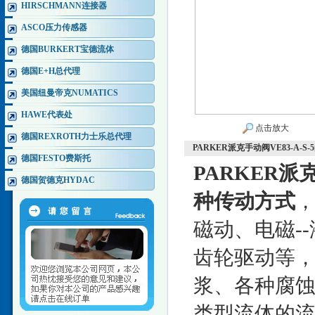
HIRSCHMANN连接器
ASCO压力传感器
德国BURKERT宝德流体
德国E+H总代理
美国纽曼帝克NUMATICS
HAWE代表处
点击放大
德国REXROTH力士乐总代理
PARKER派克手动阀VE83-A-S-5
德国FESTO费斯托
PARKER派克
德国贺德克HYDAC
种传动方式
，
磁动、电磁--
齿轮驱动等
浆、各种腐蚀
类型流体的流动