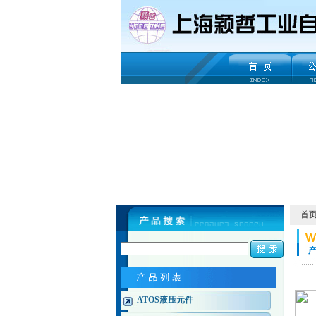
首
ATOS液压元件