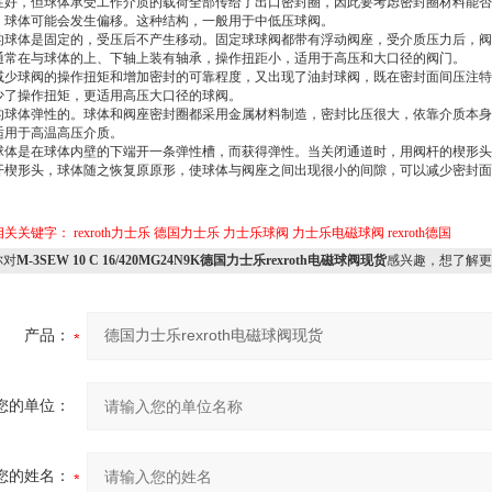
性好，但球体承受工作介质的载荷全部传给了出口密封圈，因此要考虑密封圈材料能否
，球体可能会发生偏移。这种结构，一般用于中低压球阀。
的球体是固定的，受压后不产生移动。固定球球阀都带有浮动阀座，受介质压力后，阀
通常在与球体的上、下轴上装有轴承，操作扭距小，适用于高压和大口径的阀门。
减少球阀的操作扭矩和增加密封的可靠程度，又出现了油封球阀，既在密封面间压注特
少了操作扭矩，更适用高压大口径的球阀。
的球体弹性的。球体和阀座密封圈都采用金属材料制造，密封比压很大，依靠介质本身
适用于高温高压介质。
球体是在球体内壁的下端开一条弹性槽，而获得弹性。当关闭通道时，用阀杆的楔形头
开楔形头，球体随之恢复原原形，使球体与阀座之间出现很小的间隙，可以减少密封面
相关关键字：
rexroth力士乐
德国力士乐
力士乐球阀
力士乐电磁球阀
rexroth德国
对
M-3SEW 10 C 16/420MG24N9K德国力士乐rexroth电磁球阀现货
感兴趣，想了解更
产品：
您的单位：
您的姓名：