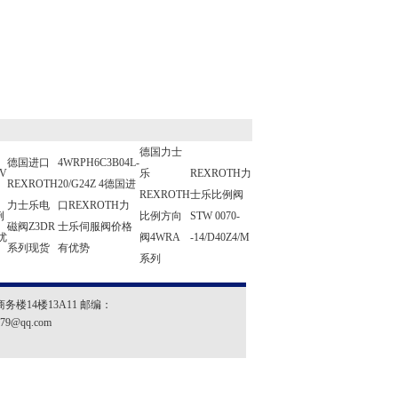
德国力士
德国进口
4WRPH6C3B04L-
1V
乐
REXROTH力
REXROTH
20/G24Z 4德国进
REXROTH
士乐比例阀
力士乐电
口REXROTH力
例
比例方向
STW 0070-
磁阀Z3DR
士乐伺服阀价格
优
阀4WRA
-14/D40Z4/M
系列现货
有优势
系列
14楼13A11 邮编：
579@qq.com