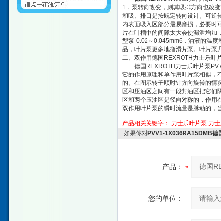
1．泵转向改变，则其吸排方向也改
和吸、排口是按既定转向设计。可逆转
内表面吸入区部分最易磨损，必要时可
片在叶槽中的间隙太大会使漏泄增加，太小
型泵-0.02～0.045mm6．油液
品，叶片泵更多地指滑片泵。叶片泵
二、双作用德国REXROTH力士乐叶
德国REXROTH力士乐叶片泵PV
它的作用原理和单作用叶片泵相似，
的。在图示转子顺时针方向旋转的情
区和压油区之间有一段封油区把它们
区和两个压油区是径向对称的，作用
双作用叶片泵的瞬时流量是脉动的，当
产品相关关键字：
力士乐叶片泵
力士
如果你对
PVV1-1X036RA15DM
产品：
您的单位：