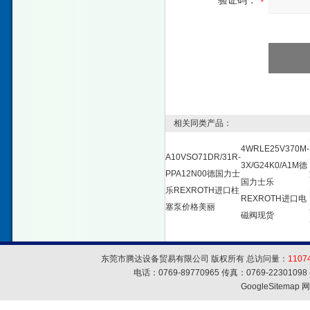
验证码：
相关同类产品：
4WRLE25V370M-
A10VSO71DR/31R-
3X/G24K0/A1M德
PPA12N00德国力士
国力士乐
乐REXROTH进口柱
REXROTH进口电
塞泵价格美丽
磁阀现货
东莞市腾达设备贸易有限公司 版权所有 总访问量：
1107
电话：0769-89770965 传真：0769-223010
GoogleSitemap
网