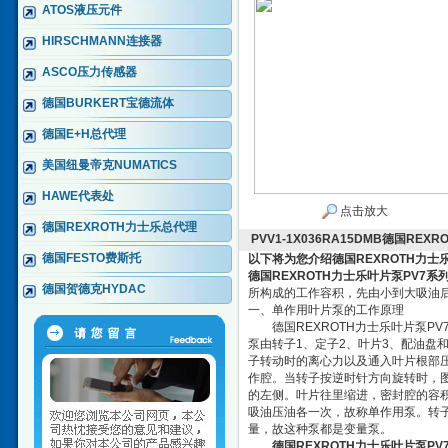
ATOS液压元件
HIRSCHMANN连接器
ASCO压力传感器
德国BURKERT宝德流体
德国E+H总代理
美国纽曼帝克NUMATICS
HAWE代表处
点击放大
德国REXROTH力士乐总代理
PVV1-1X036RA15DMB德国RE
德国FESTO费斯托
以下将为您介绍
德国REXROTH力士
德国REXROTH力士乐叶片泵PV7系
德国贺德克HYDAC
所构成的工作容积，先由小到大吸油
一、单作用叶片泵的工作原理
德国REXROTH力士乐叶片泵PV
泵由转子1、定子2、叶片3、配油盘
子转动时的离心力以及通入叶片根部
作腔。当转子按逆时针方向旋转时，
的左侧。叶片往里缩进，密封腔的容
吸油压油各一次，故称单作用泵。转
量，故这种泵都是变量泵。
德国REXROTH力士乐叶片泵PV